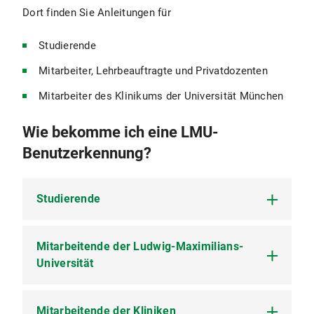
Dort finden Sie Anleitungen für
Studierende
Mitarbeiter, Lehrbeauftragte und Privatdozenten
Mitarbeiter des Klinikums der Universität München
Wie bekomme ich eine LMU-
Benutzerkennung?
Studierende
Mitarbeitende der Ludwig-Maximilians-
Mit Ihrer Immatrikulation erhalten Sie das
Begrüßungsschreiben vom IT-Servicedesk, das
Universität
bereits alle Informationen zur Anmeldung Ihres
Benutzerkontos (vorläufige Benutzerkennung,
vorläufiges Kennwort) enthält. Befolgen Sie zur
Mitarbeitende der Kliniken
Bitte wenden Sie sich an den
IT-Servicedesk der