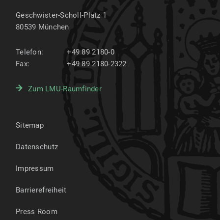
Verwendung von Tokens finden Sie in den
FAQs der LMU MFA-Enrollment-App
oder in der
Geschwister-Scholl-Platz 1
Kurzanleitung zur Multi-Faktor-
80539
München
Authentifizierung (PDF, 581 KB)
.
Telefon:
+49 89 2180-0
Fax:
+49 89 2180-2322
Empfehlenswert für weitere Informationen sind
auch die
Tipps des Bundesamts für
Informationssicherheit (BSI)
mit einem
Zum LMU-Raumfinder
anschaulichen Erklärvideo zur Multi-Faktor-
Authentifizierung.
Sitemap
Datenschutz
Impressum
Barrierefreiheit
Press Room