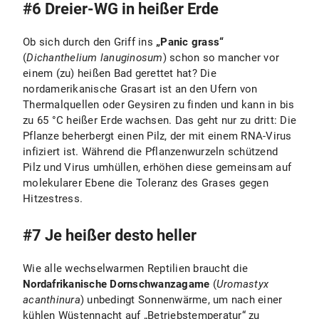
#6 Dreier-WG in heißer Erde
Ob sich durch den Griff ins
„Panic grass“
(
Dichanthelium lanuginosum
) schon so mancher vor
einem (zu) heißen Bad gerettet hat? Die
nordamerikanische Grasart ist an den Ufern von
Thermalquellen oder Geysiren zu finden und kann in bis
zu 65 °C heißer Erde wachsen. Das geht nur zu dritt: Die
Pflanze beherbergt einen Pilz, der mit einem RNA-Virus
infiziert ist. Während die Pflanzenwurzeln schützend
Pilz und Virus umhüllen, erhöhen diese gemeinsam auf
molekularer Ebene die Toleranz des Grases gegen
Hitzestress.
#7 Je heißer desto heller
Wie alle wechselwarmen Reptilien braucht die
Nordafrikanische Dornschwanzagame
(
Uromastyx
acanthinura
) unbedingt Sonnenwärme, um nach einer
kühlen Wüstennacht auf „Betriebstemperatur“ zu