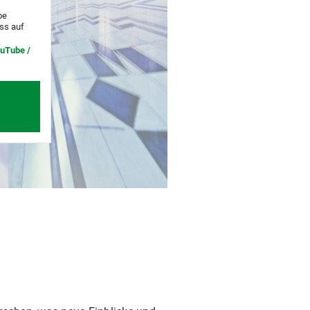
be
uss auf
ouTube /