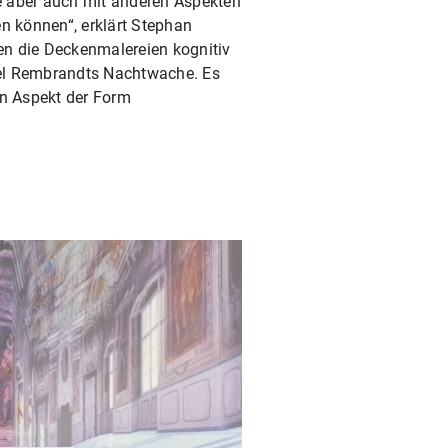
ie aber auch mit anderen Aspekten
en können“, erklärt Stephan
ken die Deckenmalereien kognitiv
iel Rembrandts Nachtwache. Es
en Aspekt der Form