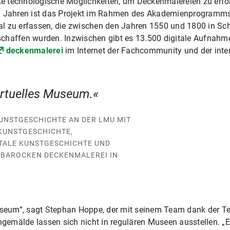
e technologische Möglichkeiten, um Deckenmalereien zu erfo
n Jahren ist das Projekt im Rahmen des Akademienprogramms 
l zu erfassen, die zwischen den Jahren 1550 und 1800 in Sc
schaffen wurden. Inzwischen gibt es 13.500 digitale Aufnah
deckenmalerei
im Internet der Fachcommunity und der intere
irtuelles Museum.
UNSTGESCHICHTE AN DER LMU MIT
KUNSTGESCHICHTE,
TALE KUNSTGESCHICHTE UND
R BAROCKEN DECKENMALEREI IN
Museum“, sagt Stephan Hoppe, der mit seinem Team dank der Te
mälde lassen sich nicht in regulären Museen ausstellen. „Ein 