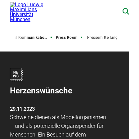
resse und Kommunikation (PuK)
Press Room
Pressemitteilung
Herzenswünsche
29.11.2023
Schweine dienen als Modellorganismen
– und als potenzielle Organspender für
Menschen. Ein Besuch auf dem