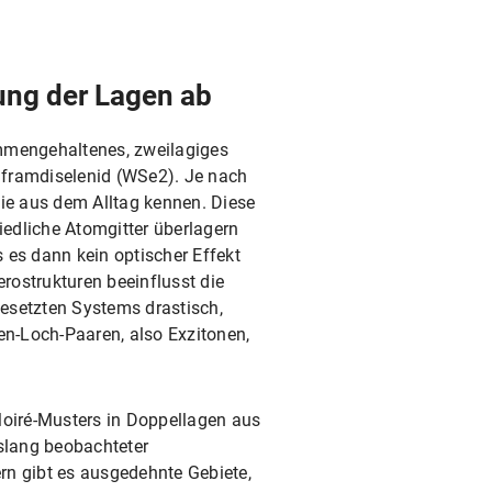
ung der Lagen ab
mmengehaltenes, zweilagiges
framdiselenid (WSe2). Je nach
sie aus dem Alltag kennen. Diese
iedliche Atomgitter überlagern
s es dann kein optischer Effekt
rostrukturen beeinflusst die
esetzten Systems drastisch,
en-Loch-Paaren, also Exzitonen,
 Moiré-Musters in Doppellagen aus
islang beobachteter
rn gibt es ausgedehnte Gebiete,