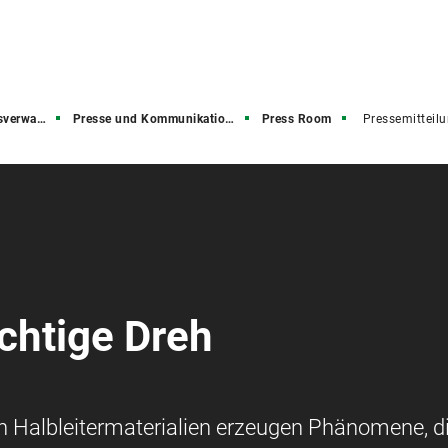
rwaltung
Presse und Kommunikation (PuK)
Press Room
Pressemitteil
chtige Dreh
n Halbleitermaterialien erzeugen Phänomene, di