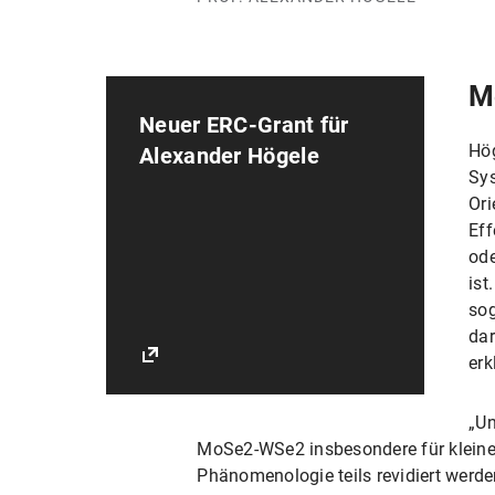
M
Neuer ERC-Grant für
Hög
Alexander Högele
Sys
Ori
Eff
ode
ist
sog
dar
erk
„Un
MoSe2-WSe2 insbesondere für kleine D
Phänomenologie teils revidiert werd