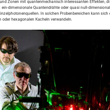
nd, und Zonen mit quantenmechanisch interessanten Effekten, 
ein-dimensionale Quantendrähte oder quasi null-dimensiona
 Einzelphotonenquellen. In solchen Probenbereichen kann sich 
en oder hexagonalen Kacheln verwandeln.