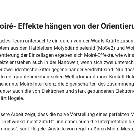
oiré- Effekte hängen von der Orientier
eles Team untersuchte ein durch van-der-Waals-Kräfte zusa
tem aus den Halbleitern Molybdändiselenid (MoSe2) und Wol
entierung der Einzellagen ergeben sich Moiré-Effekte, wie wir 
ekte entstehen auch in der Nanowelt, wenn sich zwei untersch
r zwei identische Gitter gegeneinander verdreht sind. Nur das
. In der quantenmechanischen Welt atomar dünner Kristall-Hete
enannte Moiré-Interferenz die Eigenschaften des zusammeng
unter auch die von Elektronen und stark gebundenen Elektron
lärt Högele.
sere Arbeit zeigt, dass die naive Vorstellung eines perfekten
rehwinkel nicht zutrifft und daher auch die Interpretation b
en muss“, sagt Högele. Anstelle von regelmäßigen Moiré-Muste