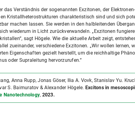
r das Verständnis der sogenannten Exzitonen, der Elektronen-L
en Kristallheterostrukturen charakteristisch sind und sich pote
bar machen lassen. Sie werden in den halbleitenden Übergan
ich wiederum in Licht zurückverwandeln. „Exzitonen fungieren 
ristallen“, sagt Högele. Wie die aktuelle Arbeit zeigt, entsteh
allel zueinander, verschiedene Exzitonen. „Wir wollen lernen,
ten Eigenschaften gezielt herstellt, um die reichhaltige Ph
mus oder Supraleitung hervorzurufen.“
uang, Anna Rupp, Jonas Göser, Ilia A. Vovk, Stanislav Yu. Kru
Anvar S. Baimuratov & Alexander Högele.
Excitons in mesoscopi
e Nanotechnology
,
2023.