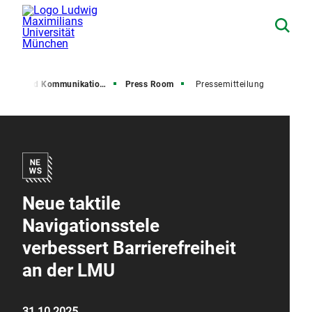
resse und Kommunikation (PuK)
Press Room
Pressemitteilung
Neue taktile
Navigationsstele
verbessert Barrierefreiheit
an der LMU
31.10.2025