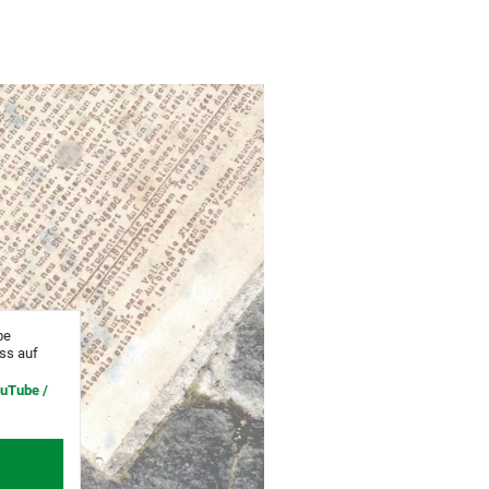
be
uss auf
ouTube /