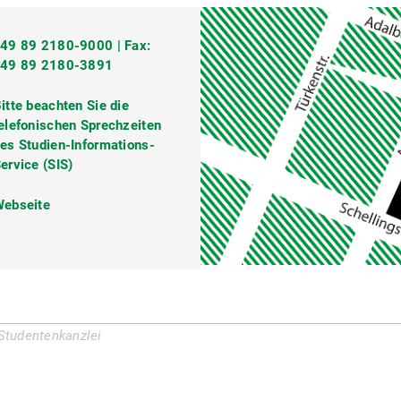
49 89 2180-9000 | Fax:
+49 89 2180-3891
itte beachten Sie die
elefonischen Sprechzeiten
pN5BgUG5XdakzeGs5)
es Studien-Informations-
ervice (SIS)
ebseite
 Studentenkanzlei