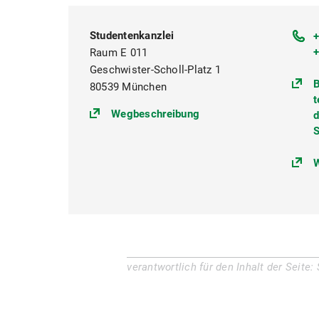
Studentenkanzlei
+
Raum E 011
Geschwister-Scholl-Platz 1
B
80539 München
t
(https://goo.gl/maps/
Wegbeschreibung
d
S
W
verantwortlich für den Inhalt der Seite: