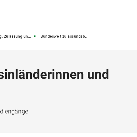
ssung und Immatrikulation
Bundesweit zulassungsbeschränkte Studiengänge
sinländerinnen und
udiengänge