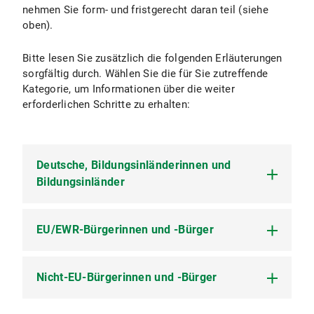
nehmen Sie form- und fristgerecht daran teil (siehe
oben).
Bitte lesen Sie zusätzlich die folgenden Erläuterungen
sorgfältig durch. Wählen Sie die für Sie zutreffende
Kategorie, um Informationen über die weiter
erforderlichen Schritte zu erhalten:
Deutsche, Bildungsinländerinnen und
Bildungsinländer
EU/EWR-Bürgerinnen und -Bürger
Deutsche Staatsangehörige
(auch bei
Doppelstaatsangehörigkeit!) wählen bitte stets
die Kategorie „Deutsche und Bildungsinländer“,
auch wenn sie ihre
Nicht-EU-Bürgerinnen und -Bürger
Staatsangehörige der EU-Mitgliedsstaaten
Hochschulzugangsberechtigung im Ausland
(Belgien, Bulgarien, Dänemark, Estland, Finnland,
erworben haben (auch International
Frankreich, Griechenland, Irland, Italien, Kroatien,