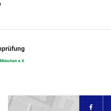
3
chprüfung
 München e.V.