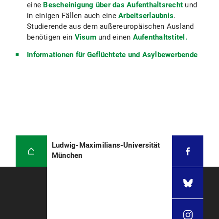
Gutachten bzw. Empfehlungsschreiben oder
eine
Bescheinigung über das Aufenthaltsrecht
und
Praktikumszeugnisse sind bei der Bewerbung im
in einigen Fällen auch eine
Arbeitserlaubnis
.
International Office
nicht
erforderlich.
Studierende aus dem außereuropäischen Ausland
benötigen ein
Visum
und einen
Aufenthaltstitel.
Wenn Sie ein Fach studieren wollen,
Informationen für Geflüchtete und Asylbewerbende
für das Sie ein
Eignungsfeststellungs-, Voranmelde-
oder Studienorientierungsverfahren
durchlaufen müssen, müssen Sie
sich
zusätzlich beim jeweiligen
Institut anmelden
. Die
Anmeldetermine erfahren Sie im
jeweiligen Institut. Bitte prüfen Sie
anhand der
Liste der Fächer
, ob Sie
Ludwig-Maximilians-Universität
ein solches Fach wählen möchten.
München