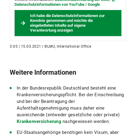
Datenschutzinformationen von YouTube / Google
Zeugnisanerkennungsstelle
vorzubereiten.
In Einzel-/Zweifelsfällen kann ein Bescheid
Ich habe die Datenschutzinformationen zur
der Zeugnisanerkennungsstelle ebenso
Kenntnis genommen und möchte die
verlangt werden.
eingebetteten Inhalte auf eigene
Verantwortung anzeigen
Bewerbende mit Schulabschlüssen
und/oder Hochschulabschlüssen aus der
3:05 | 15.03.2021 | ©LMU, International Office
Volksrepublik China
,
Indien
und
Vietnam
benötigen ein Zertifikat der
Akademischen Prüfstelle bei der
Deutschen Botschaft (APS)
.
Weitere Informationen
Nachweis deutscher Sprachkenntnisse
in
In der Bundesrepublik Deutschland besteht eine
unbeglaubigter Kopie (Ausnahme:
Krankenversicherungspflicht. Bei der Einschreibung
englischsprachige Master- und
und bei der Beantragung der
Promotionsstudiengänge und Double-Degree-
Aufenthaltsgenehmigung muss daher eine
Programme)
ausreichende (entweder gesetzliche oder private)
aktueller Lebenslauf
(siehe
Krankenversicherung
nachgewiesen werden.
Vorlage (PDF, 57 KB)
)
EU-Staatsangehörige benötigen kein Visum, aber