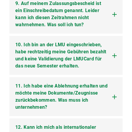
E-Mail:
onlinelernen@deutsch-uni.com
9. Auf meinem Zulassungsbescheid ist
Für die grundständigen Studiengänge muss
immer ein
ein Einschreibedatum genannt. Leider
entsprechender Deutschnachweis
dem
Antrag auf Zulassung beigelegt werden.
kann ich diesen Zeitrahmen nicht
wahrnehmen. Was soll ich tun?
10. Ich bin an der LMU eingeschrieben,
Bitte setzen Sie sich unbedingt mit der
Internationalen Zulassungsberatung
habe rechtzeitig meine Gebühren bezahlt
in
Verbindung. Termine außerhalb der Fristen
und keine Validierung der LMUCard für
bedürfen einer besonderen Genehmigung.
das neue Semester erhalten.
11. Ich habe eine Ablehnung erhalten und
Bitte wenden Sie sich an die
Studentenkanzlei,
Sachgebiet 2
möchte meine Dokumente/Zeugnisse
. Öffnungszeiten und Telefon können
Sie auf der
Webseite der Studentenkanzlei
zurückbekommen. Was muss ich
ersehen.
unternehmen?
12. Kann ich mich als internationaler
Ja. Frühestens drei Monate nach