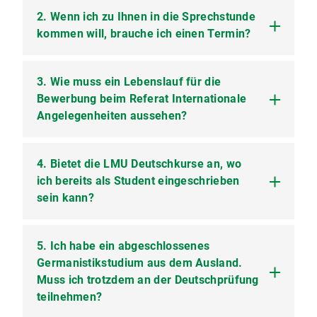
2. Wenn ich zu Ihnen in die Sprechstunde
Besitzen Sie einen deutschen und einen
ausländischen Pass, bewerben Sie sich immer
kommen will, brauche ich einen Termin?
unter Ihrer deutschen Staatsangehörigkeit.
Gleiches gilt für den Sachverhalt EU-/EWR-Pass
3. Wie muss ein Lebenslauf für die
Nein. Bitte beachten Sie die Sprechzeiten der
und Nicht-EU-/EWR-Pass: bei dieser Konstellation
Internationalen Zulassung
Bewerbung beim Referat Internationale
.
ist der EU-/EWR-Pass maßgeblich.
Angelegenheiten aussehen?
Hier finden Sie weitere Informationen zur Frage
„Welche Rolle spielt meine Staatsangehörigkeit
für meine Studienbewerbung?“
4. Bietet die LMU Deutschkurse an, wo
Er muss in tabellarischer Form neben den
persönlichen Daten den vollständigen
ich bereits als Student eingeschrieben
Bildungsweg (alle besuchten Schulen /
sein kann?
Hochschulen / Studiengänge mit dem jeweiligen
Zeitraum), Hochschulaufnahmeprüfungen,
Abschlüsse und Sprachkenntnisse /
5. Ich habe ein abgeschlossenes
Nein. Wir haben in unseren Informationsblättern
Sprachprüfungen darstellen. Bitte achten Sie auf
eine Reihe von Sprachkursen gelistet, geben aus
Germanistikstudium aus dem Ausland.
eine chronologische und vollständige Darstellung
Wettbewerbsgründen aber keine
Muss ich trotzdem an der Deutschprüfung
bis zum Termin der Antragsabgabe.
„Spezialempfehlung“ ab.
teilnehmen?
Beispiel: