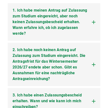
Nur der Zulassungsbescheid dient der
1. Ich habe meinen Antrag auf Zulassung
Beantragung der ausländerrechtlichen
Aufenthaltserlaubnis.
zum Studium eingereicht, aber noch
keinen Zulassungsbescheid erhalten.
Wann erfahre ich, ob ich zugelassen
werde?
2. Ich habe noch keinen Antrag auf
Bitte überprüfen Sie zunächst, welche Adresse
Sie auf Ihrem Zulassungsantrag angegeben haben
Zulassung zum Studium eingereicht. Die
und ob diese noch aktuell ist.
Antragsfrist für das Wintersemester
Zulassungsbescheide werden per E-Mail,
2026/27 endete aber schon. Gibt es
Ablehnungsbescheide per Post an die auf dem
Ausnahmen für eine nachträgliche
Antrag angegebene Adresse verschickt.
Antragseinreichung?
Nachreichungen (Abschlusszeugnisse etc.) für
das Wintersemester 2026/27 sind noch bis zum
3. Ich habe einen Zulassungsbescheid
Ja. In folgenden Fällen können Sie vollständige
21. August 2026 möglich. Dies gilt NICHT für
Anträge bis zum 21. August 2026 einreichen:
erhalten. Wann und wie kann ich mich
Bewerbungen für zulassungsbeschränkte
einschreiben?
Studiengänge oder zum Studienkolleg