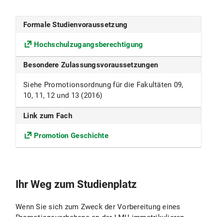
Studiensprache
Formale Studienvoraussetzung
Deutsch
Hochschulzugangsberechtigung
Fakultät
Besondere Zulassungsvoraussetzungen
Fakultät für Geschichts- und
Siehe Promotionsordnung für die Fakultäten 09,
Kunstwissenschaften
10, 11, 12 und 13 (2016)
Fächergruppe
Link zum Fach
Sprach- und Kulturwissenschaft
Promotion Geschichte
Beiträge
Die Universität erhebt für das Studentenwerk
München den Grundbeitrag sowie den
Ihr Weg zum Studienplatz
Solidarbeitrag Semesterticket.
Nähere Informationen s. Beiträge für das
Wenn Sie sich zum Zweck der Vorbereitung eines
Studentenwerk