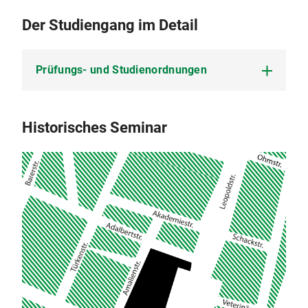
Der Studiengang im Detail
Prüfungs- und Studienordnungen
Zweite Satzung zur Änderung der
Historisches Seminar
Promotionsordnung der Ludwig-Maximilians-
Universität München für die Fakultäten 09, 10,
11, 12 und 13 (2016) vom 1. Juli 2021 (PDF, 30
KB)
Satzung zur Änderung der Promotionsordnung
der Ludwig-Maximilians-Universität München für
die Fakultäten 09, 10, 11, 12 und 13 (2016) vom
17. August 2017 (PDF, 38 KB)
Promotionsordnung Dr. phil. (PDF, 123 KB)