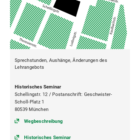
Sprechstunden, Aushänge, Änderungen des
Lehrangebots
Historisches Seminar
Schellingstr. 12 / Postanschrift: Geschwister-
Scholl-Platz 1
80539 München
(https://goo.gl/maps/o1fLoJWTfEh
Wegbeschreibung
Historisches Seminar