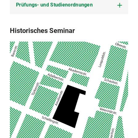
Prüfungs- und Studienordnungen
Zweite Satzung zur Änderung der
Historisches Seminar
Promotionsordnung der Ludwig-Maximilians-
Universität München für die Fakultäten 09, 10,
11, 12 und 13 (2016) vom 1. Juli 2021 (PDF, 30
KB)
Satzung zur Änderung der Promotionsordnung
der Ludwig-Maximilians-Universität München für
die Fakultäten 09, 10, 11, 12 und 13 (2016) vom
17. August 2017 (PDF, 38 KB)
Promotionsordnung Dr. phil. (PDF, 123 KB)