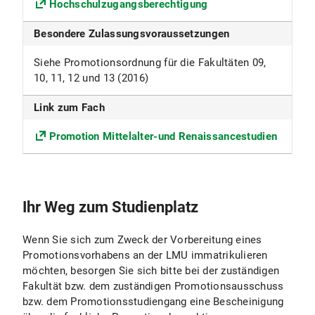
Hochschulzugangsberechtigung
Fakultät
Besondere Zulassungsvoraussetzungen
Fakultät für Geschichts- und
Siehe Promotionsordnung für die Fakultäten 09,
Kunstwissenschaften
10, 11, 12 und 13 (2016)
Fächergruppe
Link zum Fach
Sprach- und Kulturwissenschaft
Promotion Mittelalter-und Renaissancestudien
Beiträge
Die Universität erhebt für das Studentenwerk
München den Grundbeitrag sowie den
Ihr Weg zum Studienplatz
Solidarbeitrag Semesterticket.
Nähere Informationen s. Beiträge für das
Wenn Sie sich zum Zweck der Vorbereitung eines
Studentenwerk
Promotionsvorhabens an der LMU immatrikulieren
möchten, besorgen Sie sich bitte bei der zuständigen
Anmerkungen
Fakultät bzw. dem zuständigen Promotionsausschuss
bzw. dem Promotionsstudiengang eine Bescheinigung
Eine Immatrikulation zum Zweck der