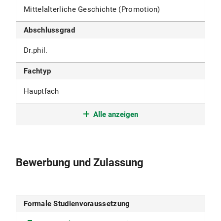
Mittelalterliche Geschichte (Promotion)
Abschlussgrad
Dr.phil.
Fachtyp
Hauptfach
Studienform
Alle anzeigen
Promotionsstudium
Studienbeginn
Bewerbung und Zulassung
im Winter- und Sommersemester
Studiensprache
Formale Studienvoraussetzung
Deutsch