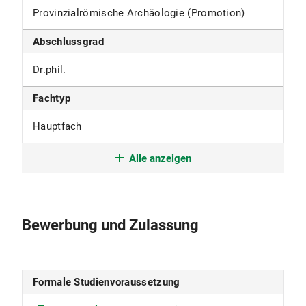
Provinzialrömische Archäologie (Promotion)
Abschlussgrad
Dr.phil.
Fachtyp
Hauptfach
Studienform
Alle anzeigen
Promotionsstudium
Studienbeginn
Bewerbung und Zulassung
im Winter- und Sommersemester
Studiensprache
Formale Studienvoraussetzung
Deutsch