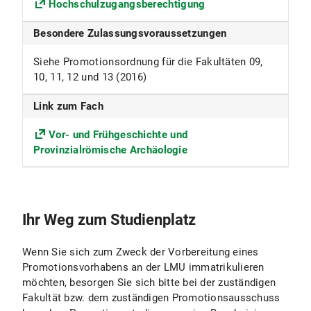
Hochschulzugangsberechtigung
Fakultät
Besondere Zulassungsvoraussetzungen
Fakultät für Kulturwissenschaften
Siehe Promotionsordnung für die Fakultäten 09,
Fächergruppe
10, 11, 12 und 13 (2016)
Sprach- und Kulturwissenschaft
Link zum Fach
Beiträge
Vor- und Frühgeschichte und
Provinzialrömische Archäologie
Die Universität erhebt für das Studentenwerk
München den Grundbeitrag sowie den
Solidarbeitrag Semesterticket.
Nähere Informationen s. Beiträge für das
Ihr Weg zum Studienplatz
Studentenwerk
Wenn Sie sich zum Zweck der Vorbereitung eines
Anmerkungen
Promotionsvorhabens an der LMU immatrikulieren
möchten, besorgen Sie sich bitte bei der zuständigen
Eine Immatrikulation zum Zweck der
Fakultät bzw. dem zuständigen Promotionsausschuss
Promotion kann für den Zeitraum von