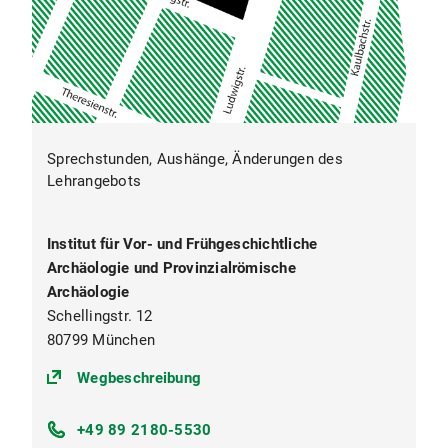
Sprechstunden, Aushänge, Änderungen des
Lehrangebots
Institut für Vor- und Frühgeschichtliche
Archäologie und Provinzialrömische
Archäologie
Schellingstr. 12
80799 München
(https://goo.gl/maps/fiH5y8cnKy
Wegbeschreibung
+49 89 2180-5530