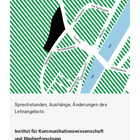
P 1.1 Theoretische Ansätze und zentrale
Studien der Forschung zur Strategischen
Kommunikation
P 1.2 Kommunikationswissenschaft für
Masterstudierende
P 2 Datenanalyse
P 2.1 Datenanalytische Verfahren
P 2.2 Anwendung Datenanalyse
P 3 Forschungsprojekt Strategische
Kommunikation
P 3.1 Planung und Konzeption des
Sprechstunden, Aushänge, Änderungen des
Forschungsprojekts für Studierende der
Lehrangebots
Strategischen Kommunikation
P 3.2 Empirische Umsetzung des
Institut für Kommunikationswissenschaft
Forschungsprojekts für Studierende der
und Medienforschung