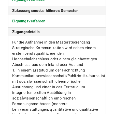
Eignungsverfahren
Sozialwissenschaftliche Fakultät
Zulassungsmodus höheres Semester
Fächergruppe
Eignungsverfahren
Rechts-, Wirtschafts- und Sozialwissenschaften
Zugangsdetails
ECTS
Für die Aufnahme in den Masterstudiengang
120
Strategische Kommunikation wird neben einem
Beiträge
ersten berufsqualifizierenden
Hochschulabschluss oder einem gleichwertigen
Die Universität erhebt für das Studentenwerk
Abschluss aus dem Inland oder Ausland
München den Grundbeitrag sowie den
1. in einem Erststudium der Fachrichtung
Solidarbeitrag Semesterticket.
Kommunikationswissenschaft/Publizistik/Journalistik
Nähere Informationen s. Beiträge für das
mit sozialwissenschaftlich-empirischer
Studentenwerk
Ausrichtung und einer in das Erststudium
integrierten breiten Ausbildung in
Anmerkungen
sozialwissenschaftlich empirischen
Forschungsmethoden (mehrere
Lehrveranstaltungen, quantitative und qualitative
Ein-Fach-Masterstudiengang mit 120