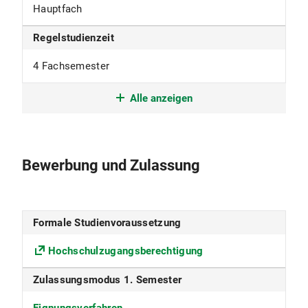
Hauptfach
Regelstudienzeit
4 Fachsemester
Studienform
Alle anzeigen
Weiterführendes Studium mit
berufsqualifizierendem Abschluss
Bewerbung und Zulassung
Studienbeginn
nur im Wintersemester
Formale Studienvoraussetzung
Studiensprache
Hochschulzugangsberechtigung
Deutsch
Zulassungsmodus 1. Semester
Fakultät