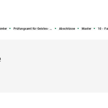
ämter
Prüfungsamt für Geistes- und Sozialwissenschaften
Abschlüsse
Master
10 - Fakultät für Phi
e