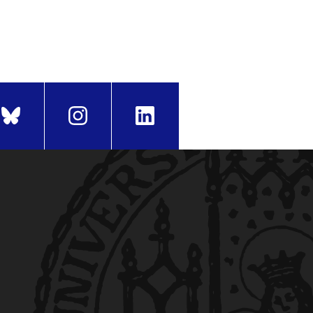
eit beträgt genau 26 Wochen.
itungsbeginn bleibt für alle
eschwister-Scholl-Platz 1,