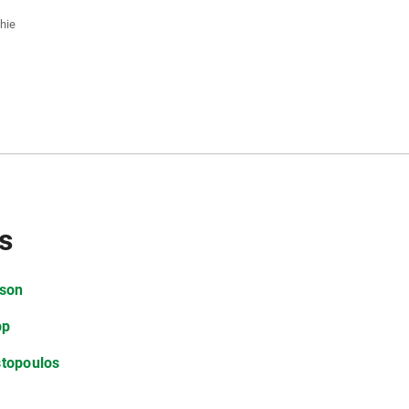
hie
s
mson
pp
topoulos