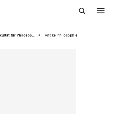
losophie, Wissenschaftstheorie und Religionswissenschaft
Antike Philosophie