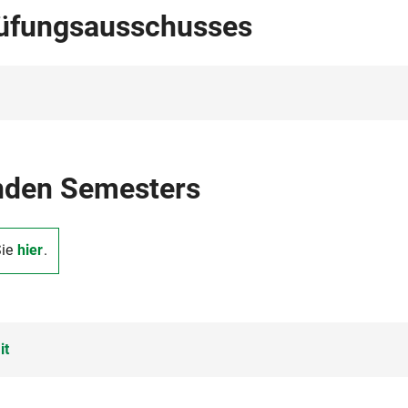
rüfungsausschusses
nden Semesters
Sie
hier
.
it