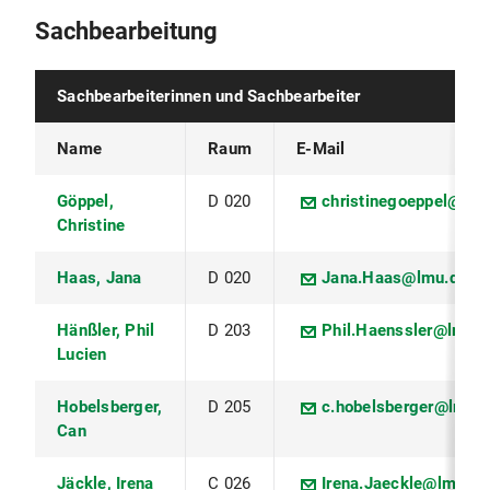
Sachbearbeitung
Sachbearbeiterinnen und Sachbearbeiter
Name
Raum
E-Mail
Göppel,
D 020
christinegoeppel@lmu
Christine
Haas, Jana
D 020
Jana.Haas@lmu.de
Hänßler, Phil
D 203
Phil.Haenssler@lmu.d
Lucien
Hobelsberger,
D 205
c.hobelsberger@lmu.
Can
Jäckle, Irena
C 026
Irena.Jaeckle@lmu.de