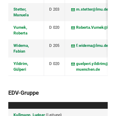
Stetter,
D 203
m.stetter@lmu.de
Manuela
Vurnek,
D 020
Roberta.Vurnek@lmu.
Roberta
Widerna,
D 205
f.widerna@lmu.de
Fabian
Yildirim,
D 020
guelperi.yildirim@ver
Gülperi
muenchen.de
EDV-Gruppe
Kullmann, Ludger
(Leitung)