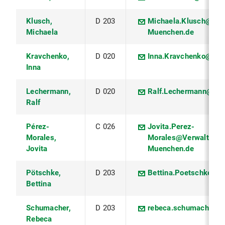
Klusch,
D 203
Michaela.Klusch@Ver
Michaela
Muenchen.de
Kravchenko,
D 020
Inna.Kravchenko@lmu
Inna
Lechermann,
D 020
Ralf.Lechermann@lmu
Ralf
Pérez-
C 026
Jovita.Perez-
Morales,
Morales@Verwaltung.
Jovita
Muenchen.de
Pötschke,
D 203
Bettina.Poetschke@l
Bettina
Schumacher,
D 203
rebeca.schumacher@
Rebeca