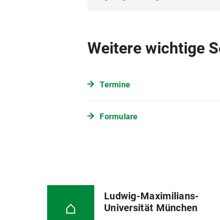
Formular mit der Bezeichnung "all
Environment and Society (202
Bitte füllen Sei die Angaben zu Ih
Satzung über das Eignungs
Maximilians-Universität Münc
Weitere wichtige S
Das Formular wird direkt von Ihr
eingereicht und zwei bis vier Woc
Nach Erfassung Ihrer Abschlussar
Termine
"Info über angemeldete Prüfungen" 
teilen Sie Ihrer Sachbearbeiterin/I
Formulare
Bearbeitungsbeginn ist für alle S
Bitte beachten Sie: Die Anmeldung
Studierenden der Beginn der Anmel
Die Masterarbeit (
2 Exemplare
) i
Ludwig-Maximilians-
am Tag der Abgabe während de
Universität München
80539 München), oder