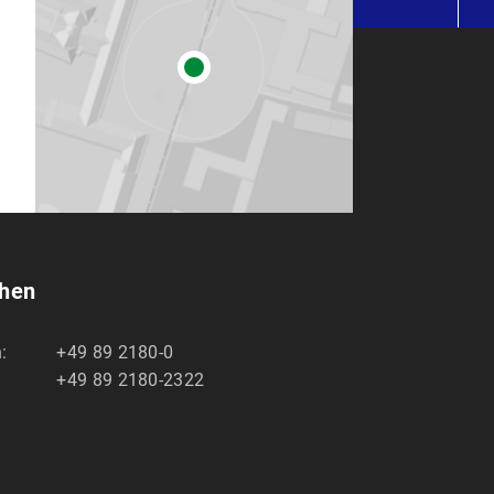
eingang, rechts), oder
ls Abgabedatum zählt der Poststempel
) an
nd Sozialwissenschaften
chen
ch zu versichern, dass Sie Ihre Arbeit selbstständig verfasst 
:
+49 89 2180-0
tel benutzt haben.
+49 89 2180-2322
 auf der Homepage des
Studiengangs
.