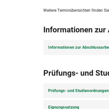
Weitere Terminübersichten finden Si
Informationen zur
Informationen zur Abschlussarbe
Die Abschlussarbeit im Studieng
werden.
Prüfungs- und Stu
Bitte setzen Sie sich frühzeitig m
innerhalb von zwei Wochen nach B
Prüfungs- und Studienordnungen
Das Formular zur Anmeldung der A
Studiengang vorgesehene Formular.
Eignungssatzung
Prüfungs- und Studienordn