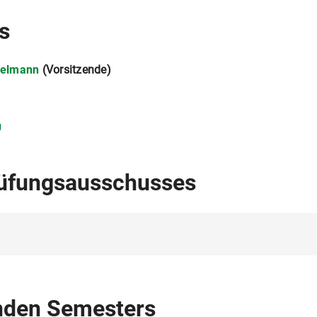
s
pelmann
(Vorsitzende)
r
u
rüfungsausschusses
nden Semesters