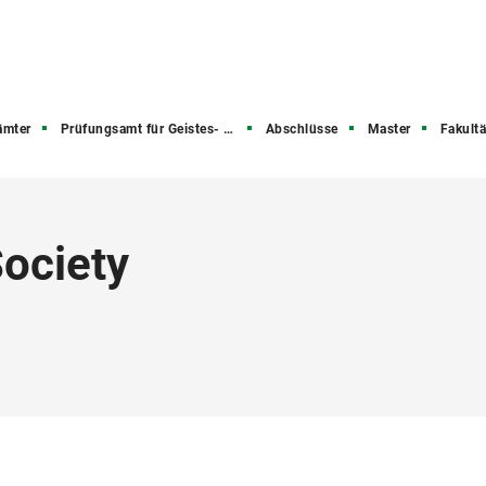
ämter
Prüfungsamt für Geistes- und Sozialwissenschaften
Abschlüsse
Master
Fakultäts- oder u
ociety