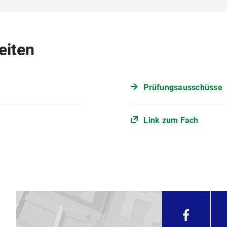
gemein".
2) vom 20. Oktober 2022 (PDF, 178 KB)
rer Person aus und lassen Sie das Thema von Ihrer Betreuerin/
verfahren für den Masterstudiengang Environment and Socie
hen vom 15. Februar 2022 (PDF, 81 KB)
eiten
em Betreuer oder gesammelt von der Koordinatorin/dem Koord
hen nach Beginn der Bearbeitungszeit von der/dem zuständige
beit durch das Prüfungsamt scheint Ihre Anmeldung in Ihrem
Prüfungsausschüsse
auf. Dort können Sie auch die Erfassung Ihres Arbeitstitels ü
hrem Sachbearbeiter bitte mit, damit sie korrigiert werden kön
Link zum Fach
tudierenden der Beginn der Anmeldefrist. Die Bearbeitungszeit
 kann während der gesamten Anmeldefrist erfolgen. Bearbeitun
defrist.
st entweder
r Öffnungszeiten bei
Frau Michaela Klusch
in Raum D 203 (Ge