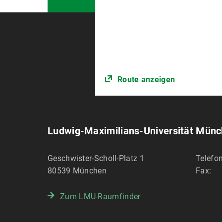
via Hauspostbriefkasten (Haupt
postalisch (per Einschreiben -
a
Prüfungsamt für Geistes- u
z.H. Michaela Klusch
Route anzeigen
Geschwister-Scholl-Platz 1
80539 München
Ludwig-Maximilians-Universität Mün
einzureichen.
Bei der Abgabe haben Sie schriftli
Geschwister-Scholl-Platz 1
Telefon
angegebenen Quellen und Hilfsmit
80539
München
Fax:
Weitere Informationen finden Sie
Zum LMU-Raumfinder