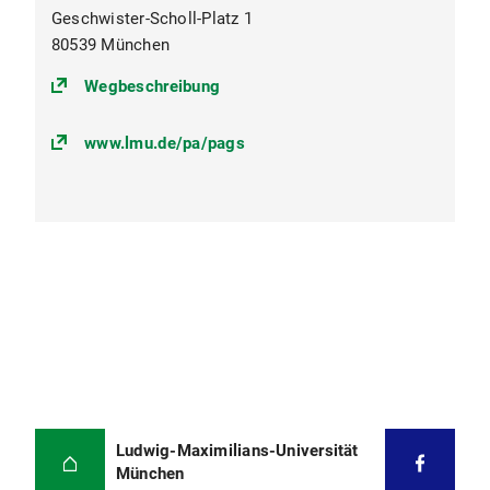
Geschwister-Scholl-Platz 1
80539 München
(https://goo.gl/maps/egr9vXt9RBg
Wegbeschreibung
www.lmu.de/pa/pags
Ludwig-Maximilians-Universität
München