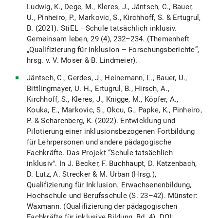
Ludwig, K., Dege, M., Kleres, J., Jäntsch, C., Bauer,
U., Pinheiro, P., Markovic, S., Kirchhoff, S. & Ertugrul,
B. (2021). StiEL –Schule tatsächlich inklusiv.
Gemeinsam leben, 29 (4), 232–234. (Themenheft
„Qualifizierung für Inklusion – Forschungsberichte“,
hrsg. v. V. Moser & B. Lindmeier).
Jäntsch, C., Gerdes, J., Heinemann, L., Bauer, U.,
Bittlingmayer, U. H., Ertugrul, B., Hirsch, A.,
Kirchhoff, S., Kleres, J., Knigge, M., Köpfer, A.,
Kouka, E., Markovic, S., Okcu, G., Papke, K., Pinheiro,
P. & Scharenberg, K. (2022). Entwicklung und
Pilotierung einer inklusionsbezogenen Fortbildung
für Lehrpersonen und andere pädagogische
Fachkräfte. Das Projekt “Schule tatsächlich
inklusiv". In J. Becker, F. Buchhaupt, D. Katzenbach,
D. Lutz, A. Strecker & M. Urban (Hrsg.),
Qualifizierung für Inklusion. Erwachsenenbildung,
Hochschule und Berufsschule (S. 23–42). Münster:
Waxmann. (Qualifizierung der pädagogischen
Fachkräfte für inklusive Bildung, Bd. 4). DOI: