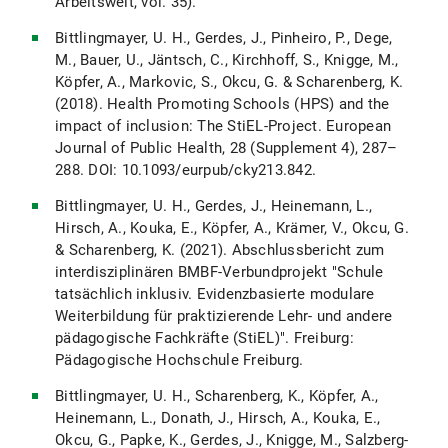
Arbeitswelt, vol. 35).
Bittlingmayer, U. H., Gerdes, J., Pinheiro, P., Dege,
M., Bauer, U., Jäntsch, C., Kirchhoff, S., Knigge, M.,
Köpfer, A., Markovic, S., Okcu, G. & Scharenberg, K.
(2018). Health Promoting Schools (HPS) and the
impact of inclusion: The StiEL-Project. European
Journal of Public Health, 28 (Supplement 4), 287–
288. DOI: 10.1093/eurpub/cky213.842.
Bittlingmayer, U. H., Gerdes, J., Heinemann, L.,
Hirsch, A., Kouka, E., Köpfer, A., Krämer, V., Okcu, G.
& Scharenberg, K. (2021). Abschlussbericht zum
interdisziplinären BMBF-Verbundprojekt "Schule
tatsächlich inklusiv. Evidenzbasierte modulare
Weiterbildung für praktizierende Lehr- und andere
pädagogische Fachkräfte (StiEL)". Freiburg:
Pädagogische Hochschule Freiburg.
Bittlingmayer, U. H., Scharenberg, K., Köpfer, A.,
Heinemann, L., Donath, J., Hirsch, A., Kouka, E.,
Okcu, G., Papke, K., Gerdes, J., Knigge, M., Salzberg-