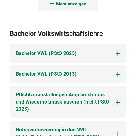
Mehr anzeigen
Infos zum Studium von A - Z
Bachelor Volkswirtschaftslehre
Bachelor VWL (PStO 2025)
Bachelor VWL (PStO 2013)
Die Prüfungs- und Studienordnung
(PStO 2025) gilt für Studierende mit
Studienbeginn ab dem
Pflichtveranstaltungen Angebotsturnus
Wintersemester 2025/26.
Hier finden Sie alle Informationen
und Wiederholungsklausuren (nicht PStO
zum Bachelorstudium
2025)
Volkswirtschaftslehre (PStO 2013) an
Prüfungs- und Studienordnung
der LMU.
Prüfungs- und Studienordnung für den
Notenverbesserung in den VWL-
Pflichtveranstaltungen - Angebotsturnus und
Bachelorstudiengang Volkswirtschaftslehre
Prüfungs- und Studienordnung