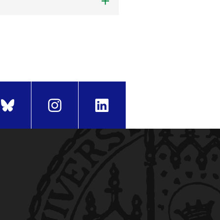
lle relevanten Themen an, die
barkeit“ im Sommersemester
h und Themengebiet) jeweils 2-
+ 15 Minuten Diskussion) und
male auf Gesundheit und
n und gemeinsam mit
u diskutieren.
it Fokus auf aktuelle Forschung
r melde dich per WhatsApp
ie von Lilienfeld-Toal)
fragen bei Merve:
bNrmAJGm0rVCOuc.1
n der bisherigen Vorträge.