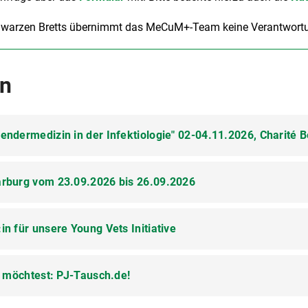
Schwarzen Bretts übernimmt das MeCuM+-Team keine Verantwort
n
ndermedizin in der Infektiologie" 02-04.11.2026, Charité B
arburg vom 23.09.2026 bis 26.09.2026
tionsforschung mitgestalten und interessieren sich für Gende
n für unsere Young Vets Initiative
enzärztinnen und –ärzte,
3. September 2026 für unsere zweite Zukunftsakademie „Next 
t der DGBP, DÄVT und dem UKGM zu unserer dritten klinisch u
n möchtest: PJ-Tausch.de!
 Psychiatrie vom 23.09.2026 bis 26.09.2026 nach Marburg e
dierende der Medizin und der Naturwissenschaften sowie an
 Studierende ab dem 10. Semester sowie an ärztliche Berufsein
ch für geschlechtergerechte Forschung begeistern.