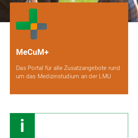
MeCuM+
Das Portal für alle Zusatzangebote rund
um das Medizinstudium an der LMU