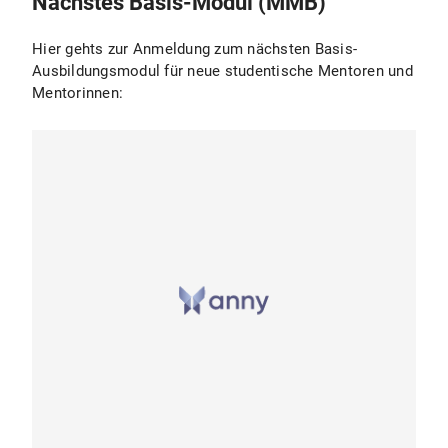
Nächstes Basis-Modul (MMB)
und Vernetzung sowie Beteiligung an unseren
sichere Beine zu stellen und noch weiter
Mentee kontaktieren.
Projekten, die aber nicht verpflichtend ist.
auszubauen, bekommst du in unserem Basic-
Hier gehts zur Anmeldung zum nächsten Basis-
Wie du deine Mentoringbeziehungen gestaltetest,
Modul (MMB) eine Ausbildung in den Grundzügen
Dein Engangement als Mentorin oder Mentor
Ausbildungsmodul für neue studentische Mentoren und
überlassen wir euch. Wie oft und wo ihr euch
von Mentoring und in unserem Experten-Modul
kannst du mitbestimmen. Der zeitliche Aufwand
Mentorinnen:
trefft, entscheidet ihr. Wichtig ist: In persönlichen
(MME) katapultieren wir dich auf Expert*innen-
hängt davon ab wieviele Mentees du unterstützt,
Gesprächen gibst du deine Erfahrungen weiter
Level. Die Teilnahme am Experten-Modul ist
wie häufig ihr euch trefft und austauscht.
und unterstützt deine Mentees individuell. Dabei
freiwillig.
stehen alle Themen rund ums Medizinstudium an
der LMU München im Fokus.