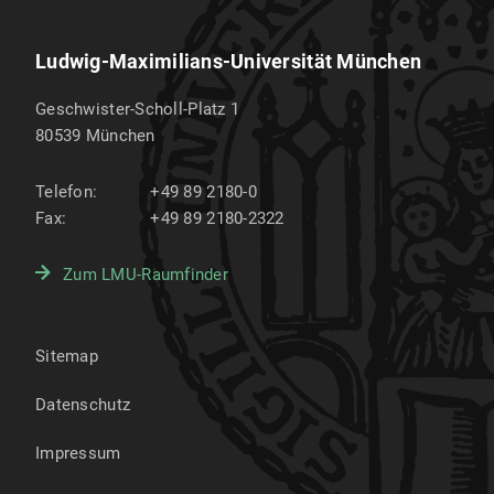
Ludwig-Maximilians-Universität München
Geschwister-Scholl-Platz 1
80539
München
Telefon:
+49 89 2180-0
Fax:
+49 89 2180-2322
Zum LMU-Raumfinder
Sitemap
Datenschutz
Impressum