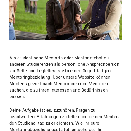
Als studentische Mentorin oder Mentor stehst du
anderen Studierenden als persönliche Ansprechperson
zur Seite und begleitest sie in einer längerfristigen
Mentoringbeziehung. Über unsere Website können
Mentees gezielt nach Mentorinnen und Mentoren
suchen, die zu ihren Interessen und Bedürfnissen
passen.
Deine Aufgabe ist es, zuzuhören, Fragen zu
beantworten, Erfahrungen zu teilen und deinen Mentees
den Studienalltag zu erleichtern. Wie ihr eure
Mentoringbeziehung gestaltet, entscheidet ihr