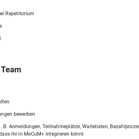
er Repetitorium
e
t
s Team
lten
tungen bewerben
. B. Anmeldungen, Teilnahmeplätze, Wartelisten, Bezahlproze
ass ihr in MeCuM+ integrieren könnt