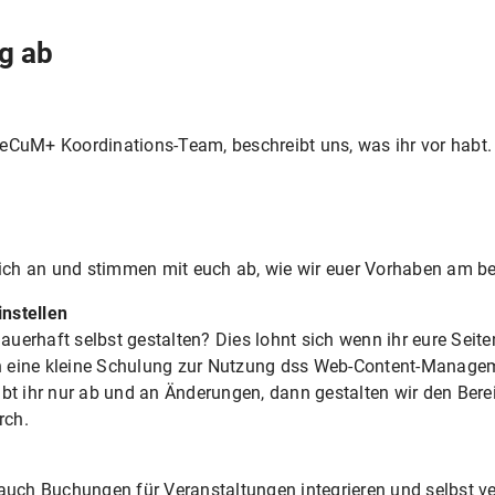
g ab
MeCuM+ Koordinations-Team, beschreibt uns, was ihr vor habt.
ich an und stimmen mit euch ab, wie wir euer Vorhaben am be
nstellen
uerhaft selbst gestalten? Dies lohnt sich wenn ihr eure Seiten 
h eine kleine Schulung zur Nutzung dss Web-Content-Manage
abt ihr nur ab und an Änderungen, dann gestalten wir den Bere
rch.
 auch Buchungen für Veranstaltungen integrieren und selbst ver