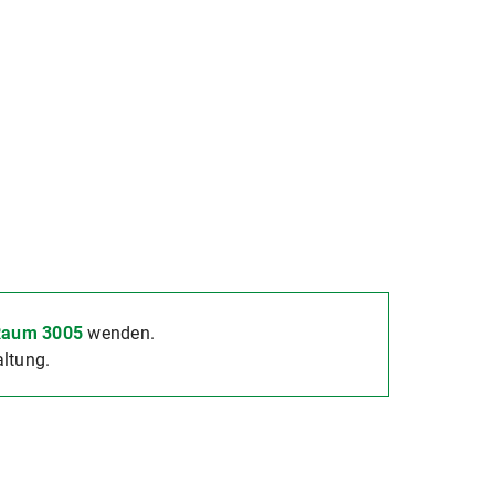
Raum 3005
wenden.
altung.