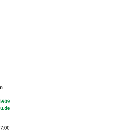
en
 6909
u.de
17:00