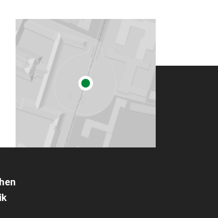
chen
ik