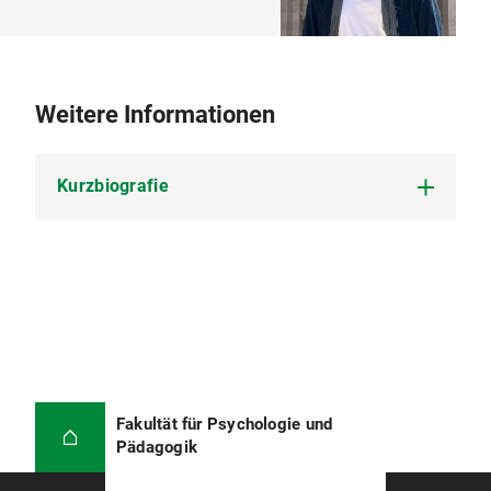
Weitere Informationen
Kurzbiografie
Mingbo Tan ist seit September 2025 Doktorand
unter der Betreuung von
Prof. Frank Niklas
. Er
erwarb seinen Bachelor- und Masterabschluss in
Psychologie in China. Seine aktuelle Forschung
konzentriert sich auf die mathematische
Entwicklung und Förderung von Vorschulkindern,
insbesondere im häuslichen Lernumfeld.
Fakultät für Psychologie und
Pädagogik