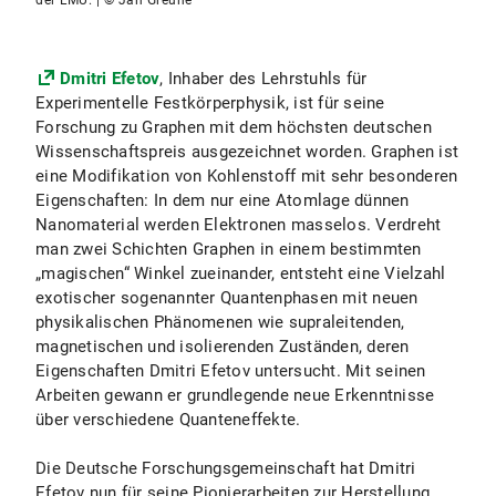
der LMU. | © Jan Greune
Dmitri Efetov
, Inhaber des Lehrstuhls für
Experimentelle Festkörperphysik, ist für seine
Forschung zu Graphen mit dem höchsten deutschen
Wissenschaftspreis ausgezeichnet worden. Graphen ist
eine Modifikation von Kohlenstoff mit sehr besonderen
Eigenschaften: In dem nur eine Atomlage dünnen
Nanomaterial werden Elektronen masselos. Verdreht
man zwei Schichten Graphen in einem bestimmten
„magischen“ Winkel zueinander, entsteht eine Vielzahl
exotischer sogenannter Quantenphasen mit neuen
physikalischen Phänomenen wie supraleitenden,
magnetischen und isolierenden Zuständen, deren
Eigenschaften Dmitri Efetov untersucht. Mit seinen
Arbeiten gewann er grundlegende neue Erkenntnisse
über verschiedene Quanteneffekte.
Die Deutsche Forschungsgemeinschaft hat Dmitri
Efetov nun für seine Pionierarbeiten zur Herstellung