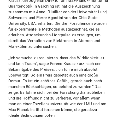
Krausz, der zugleich Direktor am Max-Planck-Institut für
Quantenoptik in Garching ist, hat die Auszeichnung
zusammen mit Anne L’Huillier von der Universität Lund,
Schweden, und Pierre Agostini von der Ohio State
University, USA, erhalten. Die drei Forschenden wurden
für experimentelle Methoden ausgezeichnet, die es
erlauben, Attosekunden-Lichtpulse zu erzeugen, um
damit das Verhalten von Elektronen in Atomen und
Molekülen zu untersuchen.
„Ich versuche zu realisieren, dass das Wirklichkeit ist
und kein Traum“, sagte Ferenc Krausz kurz nach der
Bekanntgabe des Preises. „Ich fühle mich absolut
überwältigt. So ein Preis gebietet auch eine große
Demut. Es ist ein schönes Gefühl, gerade auch nach
manchen Rückschlägen, so belohnt zu werden.“ Das
zeige: Es lohne sich, bei der Forschung dranzubleiben
und die Hoffnung nicht zu verlieren, vor allem wenn
man an einer Exzellenzuniversität wie der LMU und am
Max-Planck-Institut forschen könne, die geradezu
ideale Bedingungen böten.