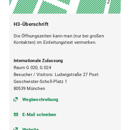
H3-Überschrift
Die Öffnungszeiten kann man (nur bei großen
Kontakten) im Einleitungstext vermerken.
Internationale Zulassung
Raum G 020, G 024
Besucher / Visitors: Ludwigstraße 27 Post:
Geschwister-Scholl-Platz 1
80539 München
(https://goo.gl/maps/e8Biwinxzj1ff
Wegbeschreibung
zulassung.international@lmu.de
E-Mail schreiben
Website