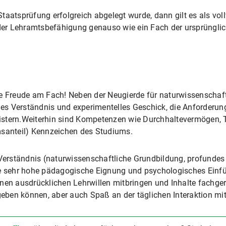
taatsprüfung erfolgreich abgelegt wurde, dann gilt es als vol
er Lehramtsbefähigung genauso wie ein Fach der ursprüngli
ie Freude am Fach! Neben der Neugierde für naturwissenschaft
s Verständnis und experimentelles Geschick, die Anforderun
stern.Weiterhin sind Kompetenzen wie Durchhaltevermögen, T
msanteil) Kennzeichen des Studiums.
erständnis (naturwissenschaftliche Grundbildung, profundes
ine sehr hohe pädagogische Eignung und psychologisches Ein
nen ausdrücklichen Lehrwillen mitbringen und Inhalte fachgere
rgeben können, aber auch Spaß an der täglichen Interaktion mi