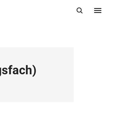
gsfach
)