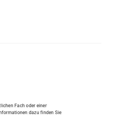
tierung
amt Chemie
für alle Lehrämter an öffentlichen Schulen
ichen Fach oder einer
 Informationen dazu finden Sie