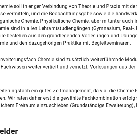
emie soll in enger Verbindung von Theorie und Praxis mit de
sse vermitteln, und die Beobachtungsgabe sowie die handwerk
ganische Chemie, Physikalische Chemie, aber mitunter auch i
hemie sind in allen Lehramtstudiengängen (Gymnasium, Real-, 
dule bestehen aus den grundlegenden Vorlesungen und Übunge
mie und den dazugehörigen Praktika mit Begleitseminaren.
weiterungsfach Chemie sind zusätzlich weiterführende Module
 Fachwissen weiter vertieft und vernetzt. Vorlesungen aus der
weiterungsfach ein gutes Zeitmanagement, da v.a. die Chemie-
en. Wir raten daher erst die gewählte Fachkombination erfolgr
tlichem Freiraum einzuschieben (Grundständige Erweiterung), 
elder