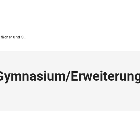
er und Studiengänge
Gymnasium
/
Erweiterun