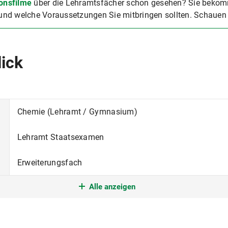
ionsfilme
über die Lehramtsfächer schon gesehen? Sie bekom
nd welche Voraussetzungen Sie mitbringen sollten. Schauen 
lick
Chemie (Lehramt / Gymnasium)
Lehramt Staatsexamen
Erweiterungsfach
Alle anzeigen
Erweiterungsstudium
nur im Wintersemester