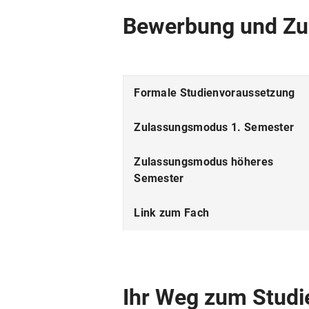
Studiensprache
Bewerbung und Zu
Fakultät
Fächergruppe
Formale Studienvoraussetzung
ECTS
Zulassungsmodus 1. Semester
Beiträge
Zulassungsmodus höheres
Semester
Link zum Fach
Ihr Weg zum Studi