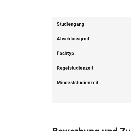
Studiengang
Abschlussgrad
Fachtyp
Regelstudienzeit
Mindeststudienzeit
Studienform
Studienbeginn
Studiensprache