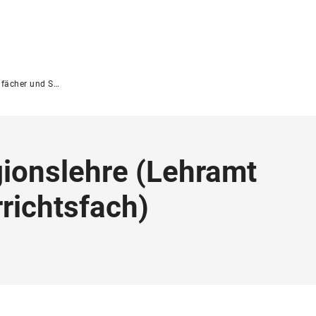
er und Studiengänge
gionslehre
(
Lehramt
richtsfach
)