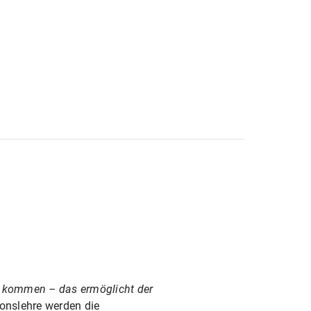
Fakultät
ner Zentrums für Lehrerbildung
für alle Lehrämter an öffentlichen Schulen
u kommen – das ermöglicht der
onslehre werden die