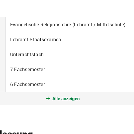
Evangelische Religionslehre (Lehramt / Mittelschule)
Lehramt Staatsexamen
Unterrichtsfach
7 Fachsemester
6 Fachsemester
Alle anzeigen
Grundständiges Studium mit erstem berufsqualifizieren
nur im Wintersemester
Deutsch