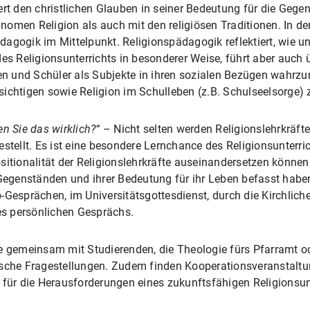
ert den christlichen Glauben in seiner Bedeutung für die Gege
omen Religion als auch mit den religiösen Traditionen. In der
dagogik im Mittelpunkt. Religionspädagogik reflektiert, wie 
es Religionsunterrichts in besonderer Weise, führt aber auch 
nnen und Schüler als Subjekte in ihren sozialen Bezügen wahr
ichtigen sowie Religion im Schulleben (z.B. Schulseelsorge) z
n Sie das wirklich?“
– Nicht selten werden Religionslehrkräft
estellt. Es ist eine besondere Lernchance des Religionsunterri
itionalität der Religionslehrkräfte auseinandersetzen können.
 Gegenständen und ihrer Bedeutung für ihr Leben befasst habe
-Gesprächen, im Universitätsgottesdienst, durch die Kirchlic
des persönlichen Gesprächs.
e gemeinsam mit Studierenden, die Theologie fürs Pfarramt od
ische Fragestellungen. Zudem finden Kooperationsveranstaltun
 für die Herausforderungen eines zukunftsfähigen Religionsunte