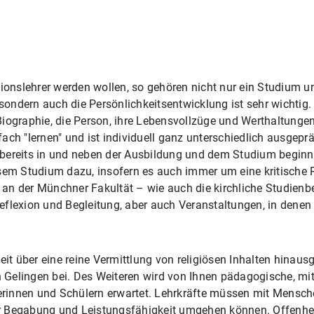
i­onslehrer werden wollen, so gehören nicht nur ein Studium un
ndern auch die Persönlich­keitsentwicklung ist sehr wichtig. 
iographie, die Person, ihre Lebensvollzüge und Werthaltungen
nfach "lernen" und ist individuell ganz unterschiedlich ausgepr
er bereits in und neben der Ausbildung und dem Studium begin
sem Studium dazu, insofern es auch immer um eine kritische R
n der Münchner Fakul­tät – wie auch die kirchliche Studienbe­
flexion und Begleitung, aber auch Veranstaltungen, in denen d
it über eine reine Vermittlung von religiö­sen Inhalten hinausge
Gelingen bei. Des Weiteren wird von Ihnen pädagogische, mit
innen und Schü­lern erwartet. Lehrkräfte müssen mit Mensche
cher Begabung und Leistungsfähigkeit umgehen können. Offenhe