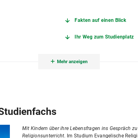
Fakten auf einen Blick
Ihr Weg zum Studienplatz
Fächerkombination
Mehr anzeigen
Evangelisch-Theologische 
 Religionslehre
Studienberatung Lehramt
Praktikumsamt des Münche
Studienfachs
nschaften
Außenstelle des Prüfungsamts 
Mit Kindern über ihre Lebensfragen ins Gespräch z
Religionsunterricht.
Im Studium Evangelische Religi