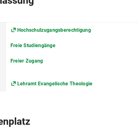
lassung
Evangelisch-Theologische Fakultät
Sprach- und Kulturwissenschaft
Hochschulzugangsberechtigung
72
Freie Studiengänge
Im Rahmen des Studiengangs Lehramt an Mittelschulen w
Freier Zugang
Religionslehre mit dem Fach Didaktiken einer Fächergrup
und durch das Erziehungswissenschaftliche Studium (EW
Lehramt Evangelische Theologie
Die Universität erhebt für das Studentenwerk München 
Solidarbeitrag Semesterticket.
Nähere Informationen s. Beiträge für das Studente
enplatz