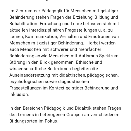
Fachstudienberatung Lehramt Geistigbehindertenpädagogik
Im Zentrum der Pädagogik für Menschen mit geistiger
Behinderung stehen Fragen der Erziehung, Bildung und
Rehabilitation. Forschung und Lehre befassen sich mit
Studienberatung Lehramt
aktuellen interdisziplinären Fragestellungen u. a. zu
Lernen, Kommunikation, Verhalten und Emotionen von
Zentrale Studienberatung
Menschen mit geistiger Behinderung. Hierbei werden
auch Menschen mit schwerer und mehrfacher
Behinderung sowie Menschen mit Autismus-Spektrum-
Praktikumsamt des Münchener Zentrums für Lehrerbildung
Störung in den Blick genommen. Ethische und
wissenschaftliche Reflexionen begleiten die
Außenstelle des Prüfungsamts für alle Lehrämter an öffentlichen Schulen
Auseinandersetzung mit didaktischen, pädagogischen,
psychologischen sowie diagnostischen
Fragestellungen im Kontext geistiger Behinderung und
Inklusion.
In den Bereichen Pädagogik und Didaktik stehen Fragen
des Lernens in heterogenen Gruppen an verschiedenen
Bildungsorten im Fokus.