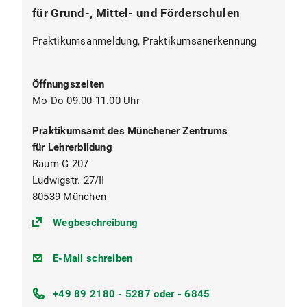
für Grund-, Mittel- und Förderschulen
Praktikumsanmeldung, Praktikumsanerkennung
Öffnungszeiten
Mo-Do 09.00-11.00 Uhr
Praktikumsamt des Münchener Zentrums
für Lehrerbildung
Raum G 207
Ludwigstr. 27/II
80539 München
(https://goo.gl/maps/1q9YkmwrT
Wegbeschreibung
praktikumsamt-
E-Mail schreiben
la@lmu.de
+49 89 2180 - 5287 oder - 6845