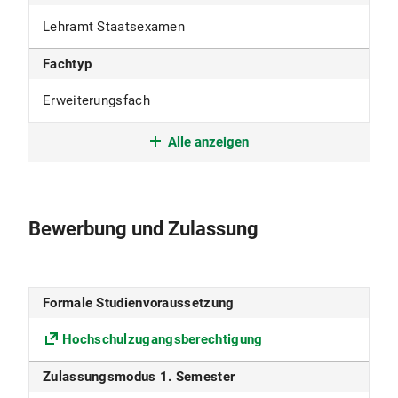
Lehramt Staatsexamen
Fachtyp
Erweiterungsfach
Studienform
Alle anzeigen
Erweiterungsstudium
Studienbeginn
Bewerbung und Zulassung
nur im Wintersemester
Studiensprache
Formale Studienvoraussetzung
Deutsch
Hochschulzugangsberechtigung
Fakultät
Zulassungsmodus 1. Semester
Fakultät für Psychologie und Pädagogik