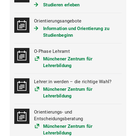
Studieren erleben
Die Anmeldung erfolgt bei der Außenstelle des
Die Aufgaben und Studienziele entsprechen
Prüfungsamtes (Kontakt siehe unten).
denen des sonderpädagogischen
Orientierungsangebote
Blockpraktikums (LPO I, § 93, Abs.1 Nr. 4)
Information und Orientierung zu
beschränkt auf die Fächer des Studierenden.
Studienbeginn
O-Phase Lehramt
Münchener Zentrum für
Lehrerbildung
Lehrer:in werden – die richtige Wahl?
Münchener Zentrum für
Lehrerbildung
Orientierungs- und
Entscheidungsberatung
Münchener Zentrum für
Lehrerbildung