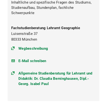
Inhaltliche und spezifische Fragen des Studiums,
Studienaufbau, Stundenplan, fachliche
Schwerpunkte
Fachstudienberatung Lehramt Geographie
Luisenstraße 37
80333 München
(https://goo.gl/maps/7MsiPZBi2
Wegbeschreibung
koordination@geographie.uni-
E-Mail schreiben
muenchen.de
Allgemeine Studienberatung für Lehramt und
Didaktik: Dr. Claudia Berninghausen, Dipl.-
Georg. Isabel Paul