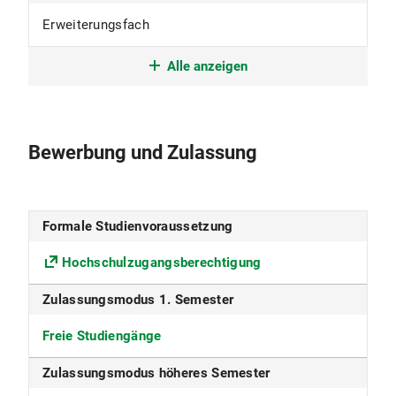
Erweiterungsfach
Studienform
Alle anzeigen
Erweiterungsstudium
Studienbeginn
Bewerbung und Zulassung
im Winter- und Sommersemester
Studiensprache
Formale Studienvoraussetzung
Deutsch
Hochschulzugangsberechtigung
Fakultät
Zulassungsmodus 1. Semester
Fakultät für Geowissenschaften
Freie Studiengänge
Fächergruppe
Zulassungsmodus höheres Semester
Mathematik und Naturwissenschaften