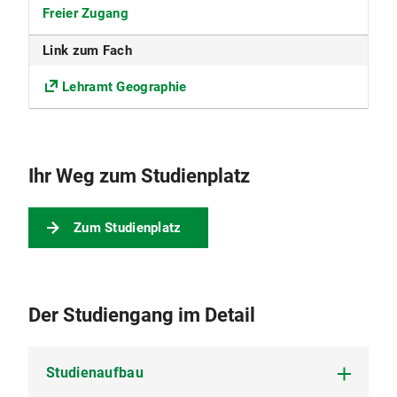
Freier Zugang
ECTS
Link zum Fach
0
Lehramt Geographie
Beiträge
Die Universität erhebt für das Studentenwerk
München den Grundbeitrag sowie den
Ihr Weg zum Studienplatz
Solidarbeitrag Semesterticket.
Nähere Informationen s. Beiträge für das
Studentenwerk
Zum Studienplatz
Der Studiengang im Detail
Studienaufbau