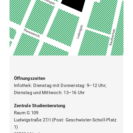
Öffnungszeiten
Infothek: Dienstag mit Donnerstag: 9–12 Uhr;
Dienstag und Mittwoch: 13–16 Uhr
Zentrale Studienberatung
Raum G 109
Ludwigstraße 27/I (Post: Geschwister-Scholl-Platz
1)