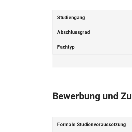
Studiengang
Abschlussgrad
Fachtyp
Studienform
Studienbeginn
Studiensprache
Bewerbung und Zu
Fakultät
Fächergruppe
Formale Studienvoraussetzung