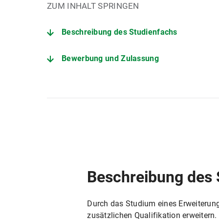
ZUM INHALT SPRINGEN
Beschreibung des Studienfachs
Bewerbung und Zulassung
Der Studiengang im Detail
Historisches Seminar
Studienberatung Lehramt
Außenstelle des Prüfungsamts für alle Lehrämte
Beschreibung des 
Durch das Studium eines Erweiterun
zusätzlichen Qualifikation erweitern.