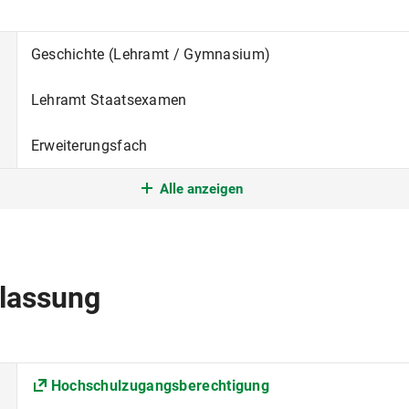
Geschichte (Lehramt / Gymnasium)
Lehramt Staatsexamen
Erweiterungsfach
Alle anzeigen
Erweiterungsstudium
im Winter- und Sommersemester
Deutsch
lassung
Fakultät für Geschichts- und Kunstwissenschaften
Sprach- und Kulturwissenschaft
Hochschulzugangsberechtigung