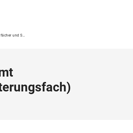
er und Studiengänge
mt
terungsfach
)