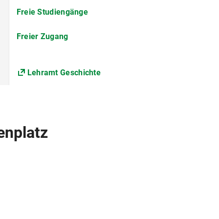
0
Freie Studiengänge
Die Universität erhebt für das Studentenwerk München 
Freier Zugang
Solidarbeitrag Semesterticket.
Nähere Informationen s. Beiträge für das Studente
Lehramt Geschichte
Es sind Fremdsprachenkenntnisse zur Anmeldung zur Er
erbringen.
enplatz