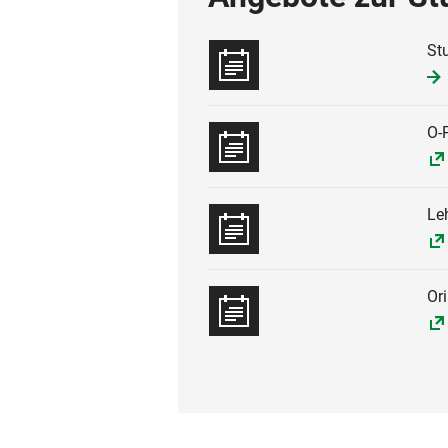
St
O-
Le
Or