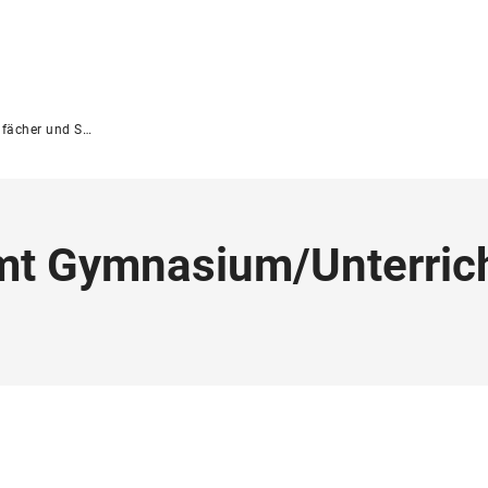
er und Studiengänge
mt
Gymnasium
/
Unterric