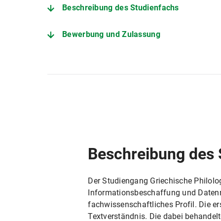
Beschreibung des Studienfachs
Bewerbung und Zulassung
Der Studiengang im Detail
Angebote zur Studienorientierung
Fachstudienberatung Lehramt Griechisch
Zentrale Studienberatung
Beschreibung des 
Prüfungsamt für Geistes- und Sozialwisse
Der Studiengang Griechische Philolo
Informationsbeschaffung und Datenre
fachwissenschaftliches Profil. Die
Textverständnis. Die dabei behandelt