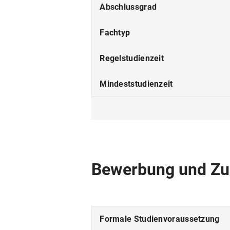
Abschlussgrad
Fachtyp
Regelstudienzeit
Mindeststudienzeit
Studienform
Studienbeginn
Studiensprache
Bewerbung und Zu
Fakultät
Fächergruppe
Formale Studienvoraussetzung