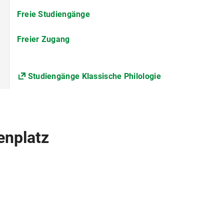
105
Freie Studiengänge
Im Rahmen des Studiengangs Lehramt an Gymnasien wir
Freier Zugang
Griechisch mit einem weiteren Unterrichtsfach (siehe F
kombiniert. Hinzu kommen das Erziehungswissenschaftl
Praktika.
Studiengänge Klassische Philologie
Die Universität erhebt für das Studentenwerk München 
Solidarbeitrag Semesterticket.
Nähere Informationen s. Beiträge für das Studente
enplatz