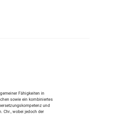
 Lateinische Philologie
asien
für alle Lehrämter an öffentlichen Schulen
lgemeiner Fähigkeiten in
schen sowie ein kombiniertes
 Übersetzungskompetenz und
. Chr., wobei jedoch der