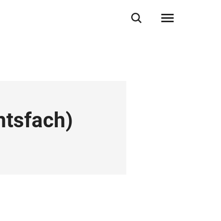
htsfach
)