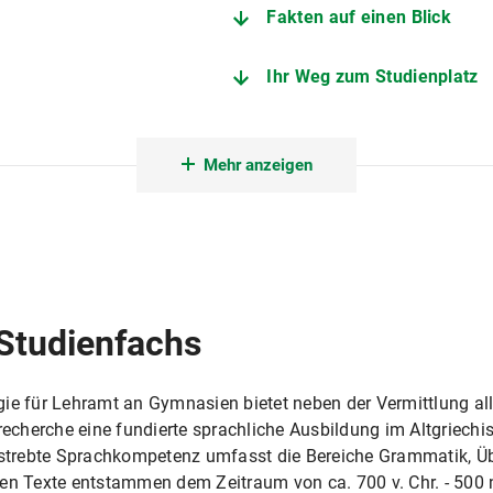
Fakten auf einen Blick
Ihr Weg zum Studienplatz
Fächerkombinationen
Mehr anzeigen
Institut für Griechische und
Studienberatung Lehramt
Praktika Lehramt an Gymn
Studienfachs
nschaften
Außenstelle des Prüfungsamts 
gie für Lehramt an Gymnasien bietet neben der Vermittlung al
cherche eine fundierte sprachliche Ausbildung im Altgriechi
 erstrebte Sprachkompetenz umfasst die Bereiche Grammatik,
en Texte entstammen dem Zeitraum von ca. 700 v. Chr. - 500 n