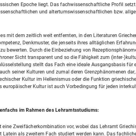
assischen Epoche liegt. Das fachwissenschaftliche Profil set
wissenschaftlichen und altertumswissenschaftlichen bzw. allg
mit dem zeitlich weit entfernten, in den Literaturen Griec
mpetenz, Denkmuster, die jenseits ihres alltäglichen Erfahrung
nd zu bewerten. Durch die Einbeziehung von Rezeptionsphäno
roner Sicht transparent und so die Fähigkeit zum (inter-)kultur
üsselstellung stellt das Fach eine ideale Ausgangsbasis für ei
 auch seiner Kulturen und zumal deren Grenzphänomenen dar, 
echischer Kultur im Hellenismus oder die Funktion griechisch
s europäischer Kultur ist auch Vorbedingung für jeden interkul
ienfachs im Rahmen des Lehramtsstudiums:
 eine Zweifächerkombination vor, wobei das Lehramt Griechis
t Latein als zweitem Fach studiert werden kann. Das fachlich