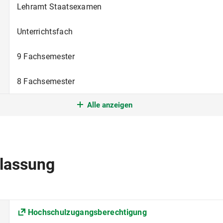
Lehramt Staatsexamen
Unterrichtsfach
9 Fachsemester
8 Fachsemester
Alle anzeigen
Grundständiges Studium mit erstem berufsqualifizieren
nur im Wintersemester
Deutsch
lassung
Fakultät für Sprach- und Literaturwissenschaften
Sprach- und Kulturwissenschaft
Hochschulzugangsberechtigung