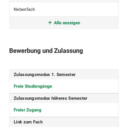
Nebenfach
Studienform
Alle anzeigen
Grundständiges Studium mit erstem
berufsqualifizierenden Abschluss
Bewerbung und Zulassung
Studienbeginn
nur im Wintersemester
Zulassungsmodus 1. Semester
Studiensprache
Freie Studiengänge
Deutsch
Zulassungsmodus höheres Semester
Fakultät
Freier Zugang
Fakultät für Physik
Link zum Fach
Fächergruppe