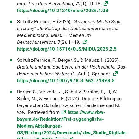
merz | medien + erziehung
,
70
(1), 11-18.
https://doi.org/10.21240/merz/2026.1.08
Schultz-Pernice, F. (2026).
"Advanced Media Sign
Literacy" als Beitrag des Deutschunterrichts zur
Medienbildung. MiDU – Medien im
Deutschunterricht,
7(2), 1–19.
https://doi.org/10.18716/OJS/MIDU/2025.2.5
Schultz-Pernice, F., Berger, S., & Mausz, I. (2025).
Digitale und analoge Lehre an der Hochschule: Das
Beste aus beiden Welten
(1. Aufl.). Springer.
https://doi.org/10.1007/978-3-662-71898-8
Berger, S., Vejvoda, J., Schultz-Pernice, F., Li, W.,
Sailer, M., & Fischer, F. (2024). Digitale Bildung an
bayerischen Schulen zwischen Pandemie und KI.
vbw
. Retrieved from
https://www.vbw-
bayern.de/Redaktion/Frei-zugaengliche-
Medien/Abteilungen-
GS/Bildung/2024/Downloads/vbw_Studie_Digitale-