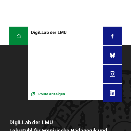
DigiLLab der LMU
Route anzeigen
DigiLLab der LMU
Lehrstuhl für Empirische Pädagogik und