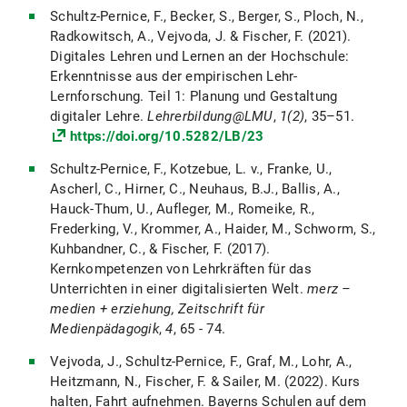
Schultz-Pernice, F., Becker, S., Berger, S., Ploch, N.,
Radkowitsch, A., Vejvoda, J. & Fischer, F. (2021).
Digitales Lehren und Lernen an der Hochschule:
Erkenntnisse aus der empirischen Lehr-
Lernforschung. Teil 1: Planung und Gestaltung
digitaler Lehre.
Lehrerbildung@LMU
,
1(2)
, 35–51.
https://doi.org/10.5282/LB/23
Schultz-Pernice, F., Kotzebue, L. v., Franke, U.,
Ascherl, C., Hirner, C., Neuhaus, B.J., Ballis, A.,
Hauck-Thum, U., Aufleger, M., Romeike, R.,
Frederking, V., Krommer, A., Haider, M., Schworm, S.,
Kuhbandner, C., & Fischer, F. (2017).
Kernkompetenzen von Lehrkräften für das
Unterrichten in einer digitalisierten Welt.
merz –
medien + erziehung, Zeitschrift für
Medienpädagogik
,
4
, 65 - 74.
Vejvoda, J., Schultz-Pernice, F., Graf, M., Lohr, A.,
Heitzmann, N., Fischer, F. & Sailer, M. (2022). Kurs
halten, Fahrt aufnehmen. Bayerns Schulen auf dem