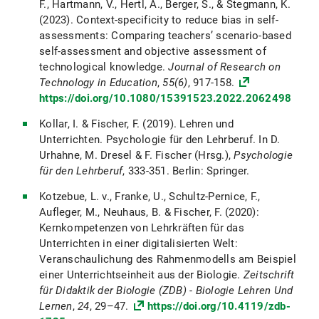
F., Hartmann, V., Hertl, A., Berger, S., & Stegmann, K.
(2023). Context-specificity to reduce bias in self-
assessments: Comparing teachers’ scenario-based
self-assessment and objective assessment of
technological knowledge.
Journal of Research on
Technology in Education
,
55(6)
, 917-158.
https://doi.org/10.1080/15391523.2022.2062498
Kollar, I. & Fischer, F. (2019). Lehren und
Unterrichten. Psychologie für den Lehrberuf. In D.
Urhahne, M. Dresel & F. Fischer (Hrsg.),
Psychologie
für den Lehrberuf
, 333-351. Berlin: Springer.
Kotzebue, L. v., Franke, U., Schultz-Pernice, F.,
Aufleger, M., Neuhaus, B. & Fischer, F. (2020):
Kernkompetenzen von Lehrkräften für das
Unterrichten in einer digitalisierten Welt:
Veranschaulichung des Rahmenmodells am Beispiel
einer Unterrichtseinheit aus der Biologie.
Zeitschrift
für Didaktik der Biologie (ZDB) - Biologie Lehren Und
Lernen
,
24
, 29–47.
https://doi.org/10.4119/zdb-