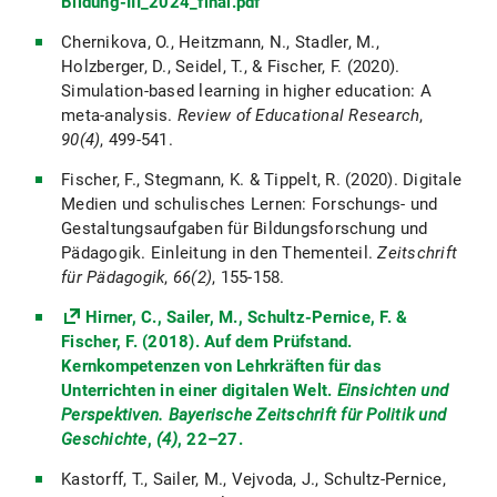
Bildung-III_2024_final.pdf
Chernikova, O., Heitzmann, N., Stadler, M.,
Holzberger, D., Seidel, T., & Fischer, F. (2020).
Simulation-based learning in higher education: A
meta-analysis.
Review of Educational Research
,
90(4)
, 499-541.
Fischer, F., Stegmann, K. & Tippelt, R. (2020). Digitale
Medien und schulisches Lernen: Forschungs- und
Gestaltungsaufgaben für Bildungsforschung und
Pädagogik. Einleitung in den Thementeil.
Zeitschrift
für Pädagogik
,
66(2)
, 155-158.
Hirner, C., Sailer, M., Schultz-Pernice, F. &
Fischer, F. (2018). Auf dem Prüfstand.
Kernkompetenzen von Lehrkräften für das
Unterrichten in einer digitalen Welt.
Einsichten und
Perspektiven. Bayerische Zeitschrift für Politik und
Geschichte
,
(4)
, 22–27.
Kastorff, T., Sailer, M., Vejvoda, J., Schultz-Pernice,