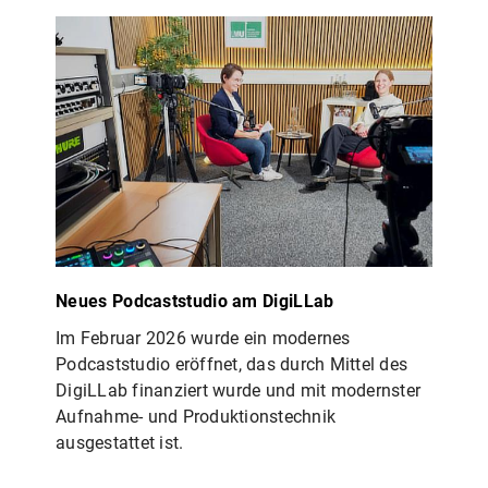
Neues Podcaststudio am DigiLLab
Im Februar 2026 wurde ein modernes
Podcaststudio eröffnet, das durch Mittel des
DigiLLab finanziert wurde und mit modernster
Aufnahme- und Produktionstechnik
ausgestattet ist.