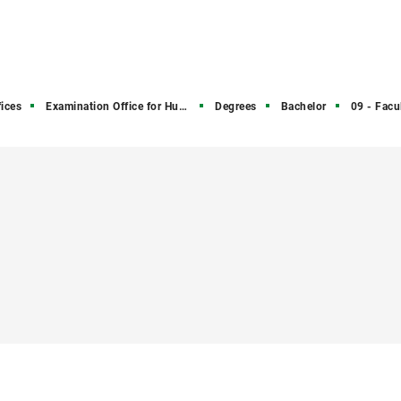
ices
Examination Office for Humanities and Social Sciences
Degrees
Bachelor
09 - Faculty