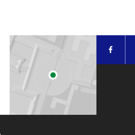
 can be submitted at any given day during the registration per
 regardless.
mitted to
Ms. Bettina Pötschke
in D 020 (Geschwister-Scholl-
ng hours.
irm in writing that you have written your work independently 
ion can be found on the homepage of the
Institute for Musi