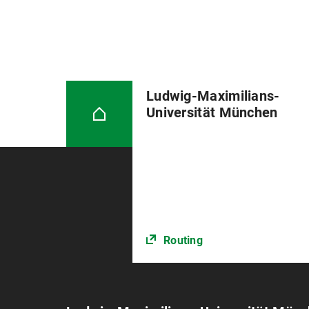
ten weeks.
Please note: The registration form
thesis working time is its first day
The thesis [2 copies] must be sub
Ludwig-Maximilians-
the day of submission during opei
Universität München
When submitting it, you must conf
sources or aids. Further informat
Routing