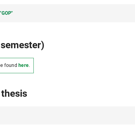
 "GOP"
Grundlagen- und Orientierungsprüfung" in den kunstwissens
 semester)
 Geschichts- und Kunstwissenschaften hat auf seiner Sitzung v
inatoren des Departments Kunstwissenschaften (Dr. Daniel Bo
be found
here
.
 Wimböck, Dr. Agathe Schmiddunser) zugestimmt, wonach gemäß 
ie "GOP"-Kennzeichnung in den jeweiligen Prüfungs- und Stud
 für die unten genannten Bachelorstudiengänge zum Sommer
 thesis
ch, PStO 2009 und 2010) - 120 ECTS
ch, PStO 2009) - 120 ECTS