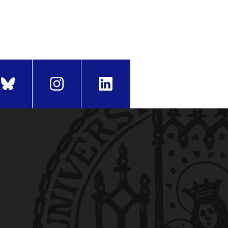
iod. The beginning of the
Platz 1, 80539 München) on
and have not used any other
cology
.