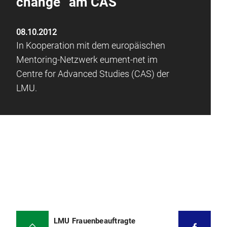
change“ am CAS
08.10.2012
In Kooperation mit dem europäischen
Mentoring-Netzwerk eument-net im
Centre for Advanced Studies (CAS) der
LMU.
LMU Frauenbeauftragte