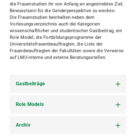
die Frauenstudien ihr von Anfang an angestrebtes Ziel,
Bewusstsein für die Genderperspektive zu wecken.
Die Frauenstudien beinhalten neben dem
Vorlesungsverzeichnis auch die Kategorien
wissenschaftlicher und studentischer Gastbeitrag, ein
Role Model, die Fortbildungsprogramme der
Universitätsfrauenbeauftragten, die Liste der
Frauenbeauftragten der Fakultäten sowie die Verweise
auf LMU-interne und externe Beratungsstellen.
Gastbeiträge
Role Models
Sommersemester 2026
Dr. Man Zhang: Sexuality, Gender, and
Violence in Modern and Contemporary China
Archiv
Sommersemester 2026
Prof. Dr. Annette Keck
Wintersemester 2025/2026