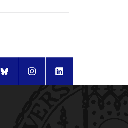
z: Schott.
 einfach umgesetzt. Klasse
 und Jugendlichen
. Kassel:
etzt. Klasse 1-4
. Auer Verlag.
ott.
eines aufbauenden
 Helbling.
art: Carus.
 der Sekundarstufe I.
5 Neue Lieder
. Köln: Ketteler.
eitung Klavier. 69 stiltypische
sslingen: Helbling.
lsen Scriptor.
en, die man braucht
.
esellschaft.
htigen Groove
. Mainz: Schott.
.