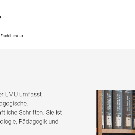
N
Fachliteratur
der LMU umfasst
agogische,
iche Schriften. Sie ist
chologie, Pädagogik und