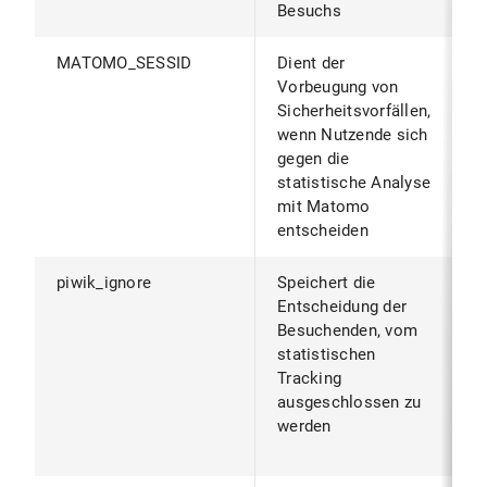
Besuchs
MATOMO_SESSID
Dient der
W
Vorbeugung von
B
Sicherheitsvorfällen,
S
wenn Nutzende sich
S
gegen die
B
statistische Analyse
mit Matomo
entscheiden
piwik_ignore
Speichert die
B
Entscheidung der
B
Besuchenden, vom
z
statistischen
v
Tracking
d
ausgeschlossen zu
g
werden
(
g