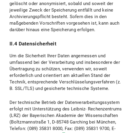
gelöscht oder anonymisiert, sobald und soweit der
jeweilige Zweck der Speicherung entfällt und keine
II.4.4 Widerspruchs- und Beseitigungsmöglichkeiten
Archivierungspflicht besteht. Sofern dies in den
maßgebenden Vorschriften vorgesehen ist, kann auch
II.5 Datenschutzbestimmungen zu Einsatz und Verwendung von YouTube und YouTube-Icons
darüber hinaus eine Speicherung erfolgen.
II.5.1 Umfang und Zweck der Datenverarbeitung
II.4 Datensicherheit
II.5.2 Rechtsgrundlage der Datenverarbeitung
Um die Sicherheit Ihrer Daten angemessen und
II.5.3 Dauer der Datenverarbeitung
umfassend bei der Verarbeitung und insbesondere der
Übertragung zu schützen, verwenden wir, soweit
II.5.4 Widerspruchs- und Beseitigungsmöglichkeiten
erforderlich und orientiert am aktuellen Stand der
Technik, entsprechende Verschlüsselungsverfahren (z.
III. Datenverarbeitung im Rahmen des „Online-Spendentool zur Unterstützung der Forschung und Lehre an der LMU München"
B. SSL/TLS) und gesicherte technische Systeme.
III.1 Umfang und Zweck der Datenverarbeitung
Der technische Betrieb der Datenverarbeitungssystem
erfolgt mit Unterstützung des Leibniz- Rechenzentrums
III.2 Rechtsgrundlage der Datenverarbeitung
(LRZ) der Bayerischen Akademie der Wissenschaften
(Boltzmannstraße 1, D-85748 Garching bei München,
III.3 Dauer der Datenverarbeitung
Telefon: (089) 35831 8000, Fax: (089) 35831 9700, E-