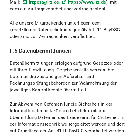
Mail:
lrzpost@lrz.de
,
https://www.lrz.de
), mit
III.4 Widerspruchs- und Beseitigungsmöglichkeiten
dem ein Auftragsverarbeitungsvertrag besteht.
IV. Datenverarbeitung im Rahmen der Zusendung von Bewerbungen
Alle unsere Mitarbeitenden unterliegen dem
IV.1 Umfang und Zweck der Datenverarbeitung
gesetzlichen Datengeheimnis gemäß Art. 11 BayDSG
oder sind zur Vertraulichkeit verpflichtet.
IV.2 Rechtsgrundlage der Datenverarbeitung
II.5 Datenübermittlungen
IV.3 Dauer der Datenverarbeitung
Datenübermittlungen erfolgen aufgrund Gesetzes oder
IV.4 Widerspuchs- und Beseitigungsmöglichkeiten
mit Ihrer Einwilligung. Gegebenenfalls werden Ihre
Daten an die zuständigen Aufsichts- und
V. Exportkontrolle
Rechnungsprüfungsbehörden zur Wahrnehmung der
jeweiligen Kontrollrechte übermittelt.
V.1 Umfang und Zweck der Datenverarbeitung
Zur Abwehr von Gefahren für die Sicherheit in der
V.2 Rechtsgrundage der Datenverarbeitung
Informationstechnik können bei elektronischer
Übermittlung Daten an das Landesamt für Sicherheit in
V.3 Dauer der Datenverarbeitung
der Informationstechnik weitergeleitet werden und dort
auf Grundlage der Art. 41 ff. BayDiG verarbeitet werden.
V.4 Widerspruchs- und Beseitigungsmöglichkeiten?