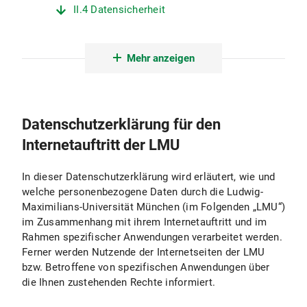
II.4 Datensicherheit
II.5 Datenübermittlungen
Mehr anzeigen
II.6 Minderjährigenschutz
II.7 Auswertung
Datenschutzerklärung für den
III. Protokollierung und Erstellung von Logfiles
Internetauftritt der LMU
III.1 Zweck und Umfang der Datenverarbeitung
In dieser Datenschutzerklärung wird erläutert, wie und
III.2 Rechtsgrundlage für die Datenverarbeitung
welche personenbezogene Daten durch die Ludwig-
Maximilians-Universität München (im Folgenden „LMU“)
III.3 Dauer der Datenverarbeitung
im Zusammenhang mit ihrem Internetauftritt und im
Rahmen spezifischer Anwendungen verarbeitet werden.
III.4 Widerspruchs- und Beseitigungsmöglichkeit
Ferner werden Nutzende der Internetseiten der LMU
bzw. Betroffene von spezifischen Anwendungen über
IV. Verwendung von aktiven Komponenten und Cookies
die Ihnen zustehenden Rechte informiert.
IV.1 Zweck und Umfang der Datenverarbeitung