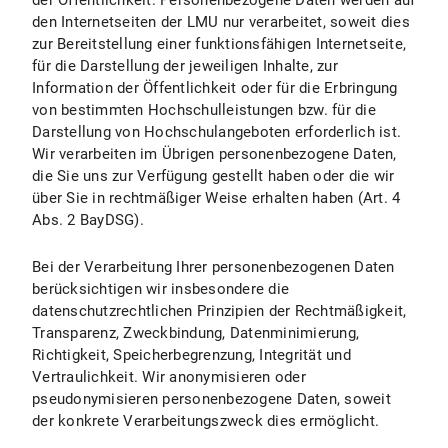
der Öffentlichkeit. Personenbezogene Daten werden auf
I.3 Dauer der Datenverarbeitung
den Internetseiten der LMU nur verarbeitet, soweit dies
zur Bereitstellung einer funktionsfähigen Internetseite,
I.4 Widerspruchs- und Beseitigungsmöglichkeiten
für die Darstellung der jeweiligen Inhalte, zur
Information der Öffentlichkeit oder für die Erbringung
II. Einsatz von Social Media und Social-Media-Icons bzw. Internetlinks
von bestimmten Hochschulleistungen bzw. für die
Darstellung von Hochschulangeboten erforderlich ist.
II.1 Datenschutzbestimmungen zu Einsatz und Verwendung von Facebook und Facebook-Icons
Wir verarbeiten im Übrigen personenbezogene Daten,
die Sie uns zur Verfügung gestellt haben oder die wir
II.1.1 Umfang und Zweck der Datenverarbeitung
über Sie in rechtmäßiger Weise erhalten haben (Art. 4
II.1.2 Rechtsgrundlage der Datenverarbeitung
Abs. 2 BayDSG).
II.1.3 Dauer der Datenverarbeitung
Bei der Verarbeitung Ihrer personenbezogenen Daten
berücksichtigen wir insbesondere die
II.1.4 Widerspruchs- und Beseitigungsmöglichkeiten
datenschutzrechtlichen Prinzipien der Rechtmäßigkeit,
Transparenz, Zweckbindung, Datenminimierung,
II.2 Datenschutzbestimmungen zu Einsatz und Verwendung von Instagram und Instagram-Icons
Richtigkeit, Speicherbegrenzung, Integrität und
Vertraulichkeit. Wir anonymisieren oder
II.2.1 Umfang und Zweck der Datenverarbeitung
pseudonymisieren personenbezogene Daten, soweit
der konkrete Verarbeitungszweck dies ermöglicht.
II.2.2 Rechtsgrundlage der Datenverarbeitung