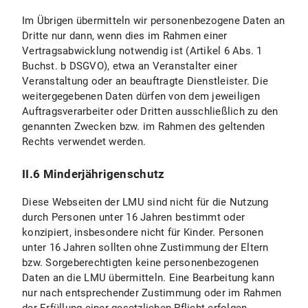
VI. Fotoveröffentlichung
Im Übrigen übermitteln wir personenbezogene Daten an
Dritte nur dann, wenn dies im Rahmen einer
VI.1 Umfang und Zweck der Datenverarbeitung
Vertragsabwicklung notwendig ist (Artikel 6 Abs. 1
Buchst. b DSGVO), etwa an Veranstalter einer
VI.2 Rechtsgrundlage der Datenverarbeitung
Veranstaltung oder an beauftragte Dienstleister. Die
weitergegebenen Daten dürfen von dem jeweiligen
VI.3 Dauer der Datenverarbeitung
Auftragsverarbeiter oder Dritten ausschließlich zu den
genannten Zwecken bzw. im Rahmen des geltenden
VI.4 Widerspruchs- und Beseitigungsmöglichkeit
Rechts verwendet werden.
VII. Verarbeitung von personenbezogenen Daten in Vertragsbeziehungen
II.6 Minderjährigenschutz
C) Geltung der Datenschutzerklärung
Diese Webseiten der LMU sind nicht für die Nutzung
durch Personen unter 16 Jahren bestimmt oder
D) Datenschutzhinweise für Studierende
konzipiert, insbesondere nicht für Kinder. Personen
unter 16 Jahren sollten ohne Zustimmung der Eltern
E) Stand und Änderungen der Datenschutzerklärung
bzw. Sorgeberechtigten keine personenbezogenen
Daten an die LMU übermitteln. Eine Bearbeitung kann
nur nach entsprechender Zustimmung oder im Rahmen