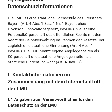
V.4 Widerspruchs- und Beseitigungsmöglichkeit
Datenschutzinformationen
Ausübung meines Widerspruchs
Die LMU ist eine staatliche Hochschule des Freistaats
V.5 Wie erfasst Matomo meinen Besuch zu den LMU-Internetseiten mit diesem Browser?
Bayern (Art. 4 Abs. 1 Satz 1 Nr. 1 Bayerisches
Hochschulinnovationsgesetz, BayHIG). Sie ist eine
Persönliche Einstellungen
Personalkörperschaft des öffentlichen Rechts mit dem
Recht der Selbstverwaltung im Rahmen der Gesetze und
VI. Nutzung bereitgestellter Kommunikationsmittel
zugleich eine staatliche Einrichtung (Art. 4 Abs. 1
BayHIG). Die LMU nimmt eigene Angelegenheiten als
VI.1 Nutzung eines Kontaktformulars
Körperschaft und staatliche Angelegenheiten als
staatliche Einrichtung wahr (Art. 4 BayHIG).
VI.1.1 Umfang und Zweck der Datenverarbeitung
I. Kontaktinformationen im
VI.1.2 Rechtsgrundlage der Datenverarbeitung
Zusammenhang mit dem Internetauftritt
VI.1.3 Dauer der Datenverarbeitung
der LMU
VI.1.4 Widerspruchs- und Beseitigungsmöglichkeiten
I.1 Angaben zum Verantwortlichen für den
Datenschutz an der LMU
VI.2 Nutzung einer E-Mail-Adresse