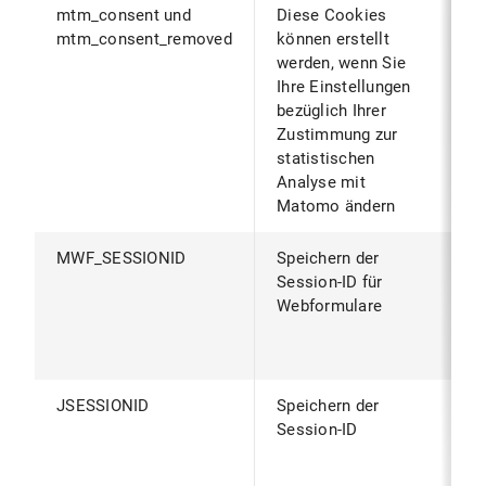
mtm_consent und
Diese Cookies
B
mtm_consent_removed
können erstellt
B
werden, wenn Sie
z
Ihre Einstellungen
v
bezüglich Ihrer
d
Zustimmung zur
g
statistischen
(
Analyse mit
g
Matomo ändern
MWF_SESSIONID
Speichern der
W
Session-ID für
B
Webformulare
S
S
B
JSESSIONID
Speichern der
W
Session-ID
B
S
S