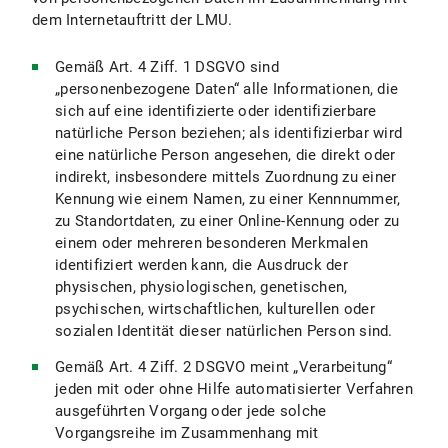
VIII. Einsatz von RSS
dem Internetauftritt der LMU.
IX. Google Custom Search
Gemäß Art. 4 Ziff. 1 DSGVO sind
„personenbezogene Daten“ alle Informationen, die
IX.1 Umfang und Zweck der Datenverarbeitung
sich auf eine identifizierte oder identifizierbare
natürliche Person beziehen; als identifizierbar wird
IX.2 Rechtsgrundlage der Datenverarbeitung
eine natürliche Person angesehen, die direkt oder
indirekt, insbesondere mittels Zuordnung zu einer
IX.3 Dauer der Datenverarbeitung
Kennung wie einem Namen, zu einer Kennnummer,
zu Standortdaten, zu einer Online-Kennung oder zu
IX.4 Widerspruchs- und Beseitigungsmöglichkeiten
einem oder mehreren besonderen Merkmalen
identifiziert werden kann, die Ausdruck der
X. Ihre datenschutzrechtlichen Rechte
physischen, physiologischen, genetischen,
psychischen, wirtschaftlichen, kulturellen oder
X.1 Auskunftsrecht
sozialen Identität dieser natürlichen Person sind.
X.2 Recht auf Berichtigung
Gemäß Art. 4 Ziff. 2 DSGVO meint „Verarbeitung“
jeden mit oder ohne Hilfe automatisierter Verfahren
X.3 Recht auf Einschränkung der Verarbeitung
ausgeführten Vorgang oder jede solche
Vorgangsreihe im Zusammenhang mit
X.4 Recht auf Löschung