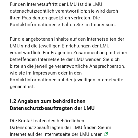
Für den Internetauftritt der LMU ist die LMU
VI.2.1 Umfang und Zweck der Datenverarbeitung
datenschutzrechtlich verantwortlich; sie wird durch
ihren Präsidenten gesetzlich vertreten. Die
VI.2.2 Rechtsgrundlage der Datenverarbeitung
Kontaktinformationen erhalten Sie im Impressum.
VI.2.3 Dauer der Datenverarbeitung
Für die angebotenen Inhalte auf den Internetseiten der
VI.2.4 Widerspruchs- und Beseitigungsmöglichkeit
LMU sind die jeweiligen Einrichtungen der LMU
verantwortlich. Für Fragen im Zusammenhang mit einer
VI.3 Nutzung der Online-Terminbuchung
betreffenden Internetseite der LMU wenden Sie sich
bitte an die jeweilige verantwortliche Ansprechperson,
VI.3.1 Umfang und Zweck der Datenverarbeitung
wie sie im Impressum oder in den
Kontaktinformationen auf der jeweiligen Internetseite
VI.3.2 Rechtsgrundlagen der Datenverarbeitung
genannt ist.
VI.3.3 Dauer der Datenverarbeitung
I.2 Angaben zum behördlichen
Datenschutzbeauftragten der LMU
VI.3.4 Widerspruchs- und Beseitigungsmöglichkeiten
Die Kontaktdaten des behördlichen
VI.4 Nutzung des Chats
Datenschutzbeauftragten der LMU finden Sie im
Internet auf der Internetseite der LMU unter
VI.4.1 Umfang und Zweck der Datenverarbeitung