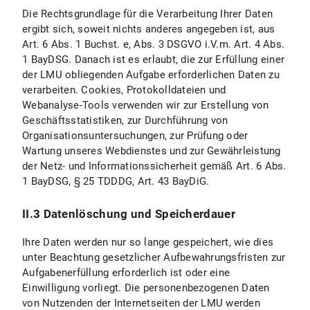
Die Rechtsgrundlage für die Verarbeitung Ihrer Daten
II.2.3 Dauer der Datenverarbeitung
ergibt sich, soweit nichts anderes angegeben ist, aus
Art. 6 Abs. 1 Buchst. e, Abs. 3 DSGVO i.V.m. Art. 4 Abs.
II.2.4 Widerspruchs- und Beseitigungsmöglichkeiten
1 BayDSG. Danach ist es erlaubt, die zur Erfüllung einer
II.3 Datenschutzbestimmungen zu Einsatz und Verwendung von Bluesky und Bluesky-Icons
der LMU obliegenden Aufgabe erforderlichen Daten zu
verarbeiten. Cookies, Protokolldateien und
II.3.1 Umfang und Zweck der Datenverarbeitung
Webanalyse-Tools verwenden wir zur Erstellung von
Geschäftsstatistiken, zur Durchführung von
II.3.2 Rechtsgrundlage der Datenverarbeitung
Organisationsuntersuchungen, zur Prüfung oder
Wartung unseres Webdienstes und zur Gewährleistung
II.3.3 Dauer der Datenverarbeitung
der Netz- und Informationssicherheit gemäß Art. 6 Abs.
1 BayDSG, § 25 TDDDG, Art. 43 BayDiG.
II.3.4 Widerspruchs- und Beseitigungsmöglichkeiten
II.3 Datenlöschung und Speicherdauer
II.4 Datenschutzbestimmungen zu Einsatz und Verwendung von X (vormals Twitter) und X-Icons
Ihre Daten werden nur so lange gespeichert, wie dies
II.4.1 Umfang und Zweck der Datenverarbeitung
unter Beachtung gesetzlicher Aufbewahrungsfristen zur
Aufgabenerfüllung erforderlich ist oder eine
II.4.2 Rechtsgrundlage der Datenverarbeitung
Einwilligung vorliegt. Die personenbezogenen Daten
von Nutzenden der Internetseiten der LMU werden
II.4.3 Dauer der Datenverarbeitung