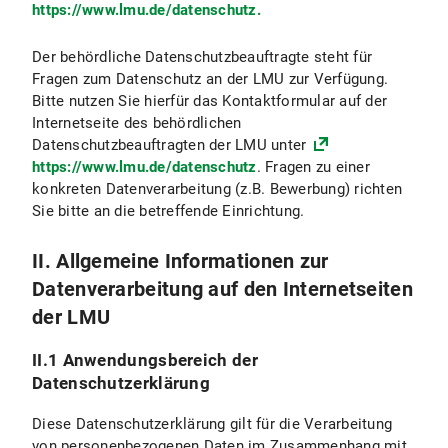
https://www.lmu.de/datenschutz.
VI.4.2 Rechtsgrundlage der Datenverarbeitung
Der behördliche Datenschutzbeauftragte steht für
VI.4.3 Dauer der Datenverarbeitung
Fragen zum Datenschutz an der LMU zur Verfügung.
Bitte nutzen Sie hierfür das Kontaktformular auf der
VI.4.4 Widerspruchs- und Beseitigungsmöglichkeit
Internetseite des behördlichen
Datenschutzbeauftragten der LMU unter
VI.5 Nutzung anderer Kommunikationsmittel (z.B. Post, Telefon, Fax)
https://www.lmu.de/datenschutz
. Fragen zu einer
konkreten Datenverarbeitung (z.B. Bewerbung) richten
VI.6 Nutzung von Videokonferenzsystemen
Sie bitte an die betreffende Einrichtung.
VII. Newsletterversand
II. Allgemeine Informationen zur
Datenverarbeitung auf den Internetseiten
VII.1 Umfang und Zweck der Datenverarbeitung
der LMU
VII.2 Rechtsgrundlage der Datenverarbeitung
II.1 Anwendungsbereich der
VII.3 Dauer der Datenverarbeitung
Datenschutzerklärung
VII.4 Widerspruchs- und Beseitigungsmöglichkeit
Diese Datenschutzerklärung gilt für die Verarbeitung
von personenbezogenen Daten im Zusammenhang mit