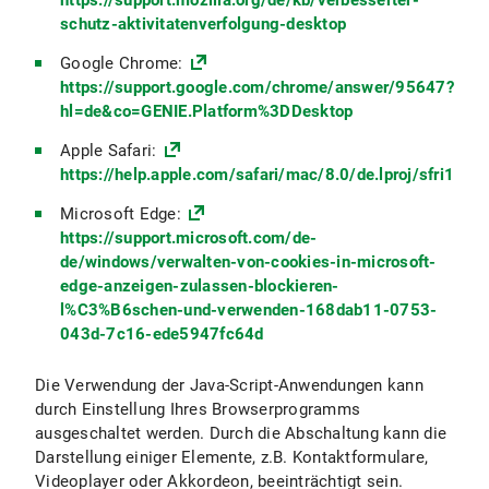
https://support.mozilla.org/de/kb/verbesserter-
schutz-aktivitatenverfolgung-desktop
Google Chrome:
https://support.google.com/chrome/answer/95647?
hl=de&co=GENIE.Platform%3DDesktop
Apple Safari:
https://help.apple.com/safari/mac/8.0/de.lproj/sfri1147
Microsoft Edge:
https://support.microsoft.com/de-
de/windows/verwalten-von-cookies-in-microsoft-
edge-anzeigen-zulassen-blockieren-
l%C3%B6schen-und-verwenden-168dab11-0753-
043d-7c16-ede5947fc64d
Die Verwendung der Java-Script-Anwendungen kann
durch Einstellung Ihres Browserprogramms
ausgeschaltet werden. Durch die Abschaltung kann die
Darstellung einiger Elemente, z.B. Kontaktformulare,
Videoplayer oder Akkordeon, beeinträchtigt sein.