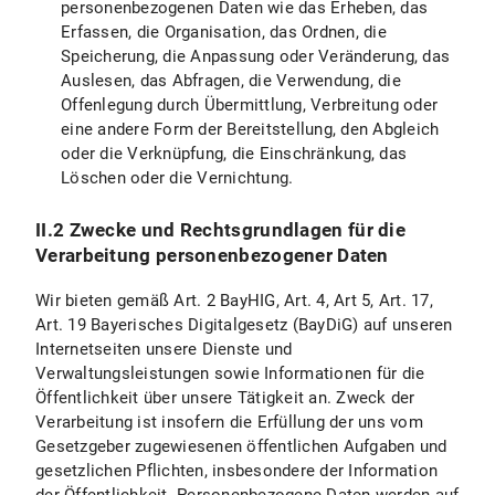
personenbezogenen Daten wie das Erheben, das
Erfassen, die Organisation, das Ordnen, die
X.5 Recht auf Unterrichtung
Speicherung, die Anpassung oder Veränderung, das
X.6 Recht auf Datenübertragbarkeit
Auslesen, das Abfragen, die Verwendung, die
Offenlegung durch Übermittlung, Verbreitung oder
X.7 Widerspruchsrecht
eine andere Form der Bereitstellung, den Abgleich
oder die Verknüpfung, die Einschränkung, das
X.8 Recht auf Widerruf der datenschutzrechtlichen Einwilligungserklärung
Löschen oder die Vernichtung.
X.9 Recht auf Beschwerde bei einer Aufsichtsbehörde
II.2 Zwecke und Rechtsgrundlagen für die
Verarbeitung personenbezogener Daten
X.10 Geltendmachung der Rechte
Wir bieten gemäß Art. 2 BayHIG, Art. 4, Art 5, Art. 17,
B) Datenschutzinformationen zu spezifischen Datenverarbeitungen
Art. 19 Bayerisches Digitalgesetz (BayDiG) auf unseren
Internetseiten unsere Dienste und
I. Einsatz von Google Maps
Verwaltungsleistungen sowie Informationen für die
Öffentlichkeit über unsere Tätigkeit an. Zweck der
I.1 Umfang und Zweck der Datenverarbeitung
Verarbeitung ist insofern die Erfüllung der uns vom
Gesetzgeber zugewiesenen öffentlichen Aufgaben und
I.2 Rechtsgrundlage der Datenverarbeitung
gesetzlichen Pflichten, insbesondere der Information