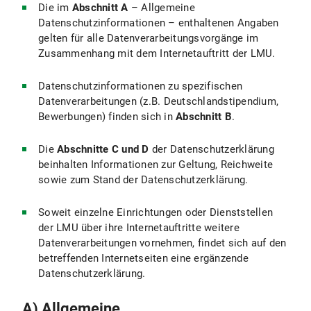
Die im
Abschnitt A
– Allgemeine
Folgende technisch notwendige Cookies werden verwendet:
Datenschutzinformationen – enthaltenen Angaben
gelten für alle Datenverarbeitungsvorgänge im
In den Cookies werden folgende Daten gespeichert und übermittelt:
Zusammenhang mit dem Internetauftritt der LMU.
IV.2 Rechtsgrundlage für die Datenverarbeitung
Datenschutzinformationen zu spezifischen
Datenverarbeitungen (z.B. Deutschlandstipendium,
IV.3 Dauer der Datenverarbeitung
Bewerbungen) finden sich in
Abschnitt B
.
IV.4 Widerspruchs- und Beseitigungsmöglichkeiten
Die
Abschnitte C und D
der Datenschutzerklärung
beinhalten Informationen zur Geltung, Reichweite
IV.5 Wie passe ich die Cookie-Einstellungen in meinem Browser an?
sowie zum Stand der Datenschutzerklärung.
V. Verwendung des Webseiten-Analysetools Matomo
Soweit einzelne Einrichtungen oder Dienststellen
V.1 Zweck und Umfang der Datenverarbeitung
der LMU über ihre Internetauftritte weitere
Datenverarbeitungen vornehmen, findet sich auf den
V.2 Rechtsgrundlage für die Datenverarbeitung
betreffenden Internetseiten eine ergänzende
Datenschutzerklärung.
V.3 Dauer der Datenverarbeitung
A) Allgemeine