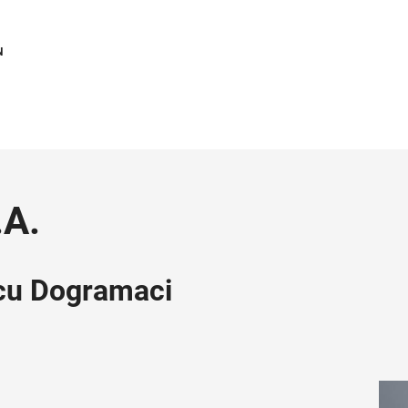
N
.A.
rcu Dogramaci