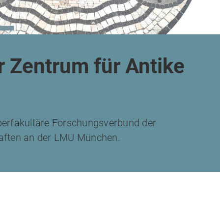
 Zentrum für Antike
berfakultäre Forschungsverbund der
aften an der LMU München.