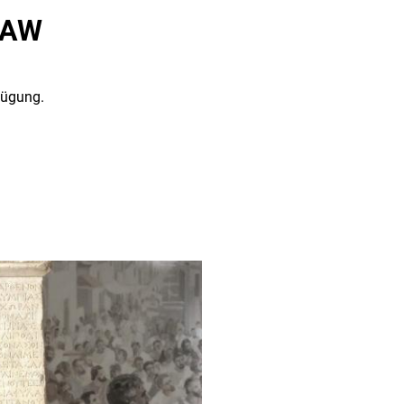
ZAW
fügung.