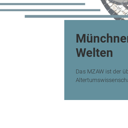
Münchner
Welten
Das MZAW ist der ü
Altertumswissensch