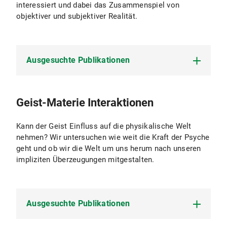
interessiert und dabei das Zusammenspiel von
objektiver und subjektiver Realität.
Ausgesuchte Publikationen
Maier, M., & Dechamps, M. (2026). Acausal
Geist-Materie Interaktionen
psychophysical correlations in a causally closed
world? Evidence from (un)confounded erasure
Kann der Geist Einfluss auf die physikalische Welt
paradigms and the limits of physicalist
nehmen? Wir untersuchen wie weit die Kraft der Psyche
methodology.
Journal of Anomalistics
,
26
(1),
geht und ob wir die Welt um uns herum nach unseren
120–145.
impliziten Überzeugungen mitgestalten.
https://doi.org/10.23793/ZFA.2026.120
Maier, M., Vogel, A., & Dechamps, M. (2026).
Macroscopic complementarity between
subjective and objective food image
Ausgesuchte Publikationen
assessments.
Journal of Anomalistics
,
26
(1), 37–
74.
https://doi.org/10.23793/ZFA.2026.037