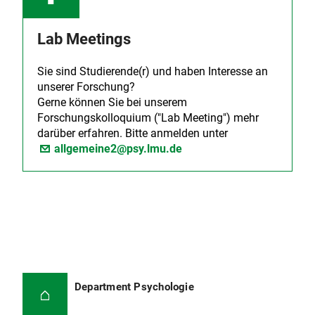
Maier, M. A., Dechamps, M. C., & Pflitsch, M.
Psychology, LMU Munich.
(2018). Intentional Observer Effects on Quantum
Lab Meetings
Randomness: A Bayesian Analysis Reveals
Evidence Against Micro-Psychokinesis.
Frontiers
in Psychology, 9
.
Sie sind Studierende(r) und haben Interesse an
https://doi.org/10.3389/fpsyg.2018.00379
unserer Forschung?
Gerne können Sie bei unserem
Maier, M. A.*, & Dechamps, M. C.* (2018).
Forschungskolloquium ("Lab Meeting") mehr
Observer effects on quantum randomness:
darüber erfahren. Bitte anmelden unter
Testing Micro-psychokinetic effects of smokers
allgemeine2@psy.lmu.de
on addiction-related stimuli.
Journal of Scientific
Exploration, 32
(2).
https://doi.org/10.31275/2018.1250
Department Psychologie