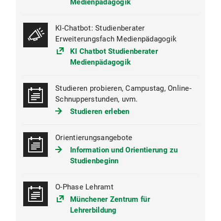
Medienpädagogik
LMU immatrikulieren.
Die Erweiterung kann während des regulären
KI-Chatbot: Studienberater
Lehramtsstudiums oder nachträglich - also
Erweiterungsfach Medienpädagogik
nach der Ersten Staatsprüfung, nach dem
KI Chatbot Studienberater
Referendariat oder nach der Einstellung in den
Medienpädagogik
Schuldienst - studiert werden.
Das Erweiterungsfach Medienpädagogik ist
Studieren probieren, Campustag, Online-
relativ frei studierbar: Sie haben die
Schnupperstunden, uvm.
Möglichkeit, Dauer und Verlauf Ihres Studiums
Studieren erleben
weitgehend - d.h. im Rahmen der LPO I - selbst
mitzubestimmen.
Orientierungsangebote
Weitergehende Informationen finden Sie unter
Information und Orientierung zu
Erweiterung Medienpädagogik
Studienbeginn
O-Phase Lehramt
Münchener Zentrum für
Lehrerbildung