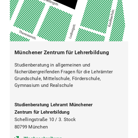
Münchener Zentrum für Lehrerbildung
Studienberatung in allgemeinen und
fächerübergreifenden Fragen für die Lehrämter
Grundschule, Mittelschule, Förderschule,
Gymnasium und Realschule
Studienberatung Lehramt Münchener
Zentrum für Lehrerbildung
Schellingstraße 10 / 3. Stock
80799 München