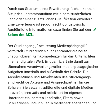
Fachstudienberatung Medienpädagogik
Durch das Studium eines Erweiterungsfaches können
Sie jedes Lehramtsstudium mit einem zusätzlichen
Fach oder einer zusätzlichen Qualifikation erweitern.
Studienberatung Lehramt
Eine Erweiterung ist jedoch nicht obligatorisch.
Ausführliche Informationen dazu finden Sie auf den
Zentrale Studienberatung
Seiten des MZL
.
Prüfungsamt für Geistes- und Sozialwissenschaften
Der Studiengang „Erweiterung Medienpädagogik“
vermittelt Studierenden aller Lehrämter die heute
unabdingbaren Kernkompetenzen für das Unterrichten
Außenstelle des Prüfungsamts für alle Lehrämter an öffentlichen Schulen
in einer digitalen Welt. Er qualifiziert sie damit zur
Übernahme verantwortungsvoller medienpädagogischer
Aufgaben innerhalb und außerhalb der Schule. Die
Absolventinnen und Absolventen des Studiengangs
sind wichtige Akteure und Ansprechpartner für die
Schulen: Sie setzen traditionelle und digitale Medien
souverän, innovativ und reflektiert im eigenen
Unterricht ein, beraten Lehrkräfte, Eltern sowie
Schülerinnen und Schüler in medienerzieherischen und