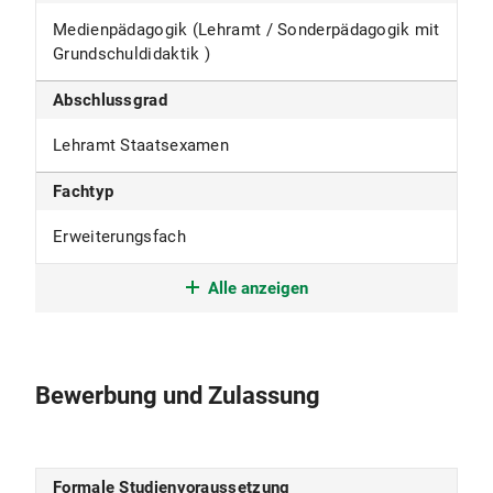
Medienpädagogik (Lehramt / Sonderpädagogik mit
Grundschuldidaktik )
Abschlussgrad
Lehramt Staatsexamen
Fachtyp
Erweiterungsfach
Studienform
Alle anzeigen
Erweiterungsstudium
Studienbeginn
Bewerbung und Zulassung
im Winter- und Sommersemester
Studiensprache
Formale Studienvoraussetzung