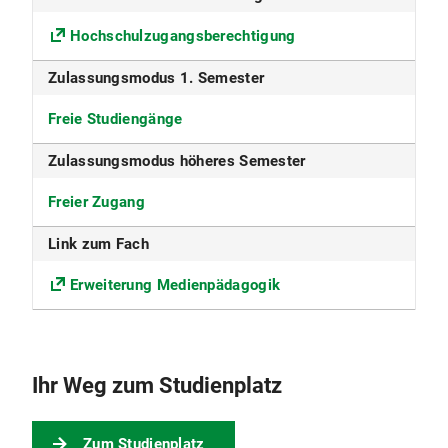
Deutsch
Hochschulzugangsberechtigung
Fakultät
Zulassungsmodus 1. Semester
Fakultät für Psychologie und Pädagogik
Freie Studiengänge
Fächergruppe
Zulassungsmodus höheres Semester
Rechts-, Wirtschafts- und Sozialwissenschaften
Freier Zugang
ECTS
Link zum Fach
0
Erweiterung Medienpädagogik
Beiträge
Die Universität erhebt für das Studentenwerk
München den Grundbeitrag sowie den
Ihr Weg zum Studienplatz
Solidarbeitrag Semesterticket.
Nähere Informationen s. Beiträge für das
Studentenwerk
Zum Studienplatz