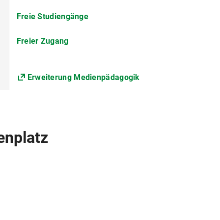
0
Freie Studiengänge
Die Universität erhebt für das Studentenwerk München 
Freier Zugang
Solidarbeitrag Semesterticket.
Nähere Informationen s. Beiträge für das Studente
Erweiterung Medienpädagogik
Es sind Studienleistungen in Form von Scheinen anstatt
enplatz