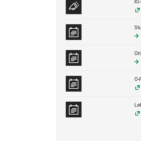
KI
St
Or
O-
Le