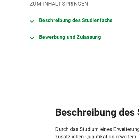
ZUM INHALT SPRINGEN
Beschreibung des Studienfachs
Bewerbung und Zulassung
Der Studiengang im Detail
Fakultät für Psychologie und Pädagogik
Studienberatung Lehramt
Prüfungsamt für Geistes- und Sozialwisse
Beschreibung des 
Durch das Studium eines Erweiterun
zusätzlichen Qualifikation erweitern.