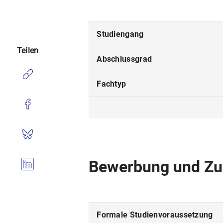
Studiengang
Teilen
Abschlussgrad
Fachtyp
Studienform
Studienbeginn
Studiensprache
Bewerbung und Zu
Fakultät
Fächergruppe
Formale Studienvoraussetzung