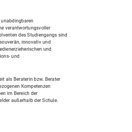
e unabdingbaren
hme verantwortungsvoller
olventen des Studiengangs sind
 souverän, innovativ und
 medienerzieherischen und
ions- und
t als Beraterin bzw. Berater
nbezogenen Kompetenzen
en im Bereich der
lder außerhalb der Schule.