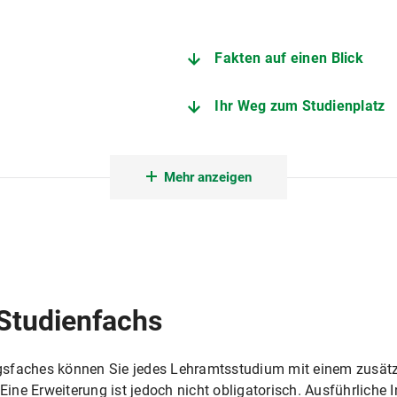
Fakten auf einen Blick
Ihr Weg zum Studienplatz
Angebote zur Studienorien
Mehr anzeigen
Fachstudienberatung Medi
Zentrale Studienberatung
nschaften
Außenstelle des Prüfungsamts 
Studienfachs
gsfaches können Sie jedes Lehramtsstudium mit einem zusätzl
 Eine Erweiterung ist jedoch nicht obligatorisch. Ausführliche