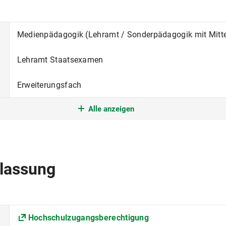
Medienpädagogik (Lehramt / Sonderpädagogik mit Mittel
Lehramt Staatsexamen
Erweiterungsfach
Alle anzeigen
Erweiterungsstudium
im Winter- und Sommersemester
Deutsch
lassung
Fakultät für Psychologie und Pädagogik
Rechts-, Wirtschafts- und Sozialwissenschaften
Hochschulzugangsberechtigung