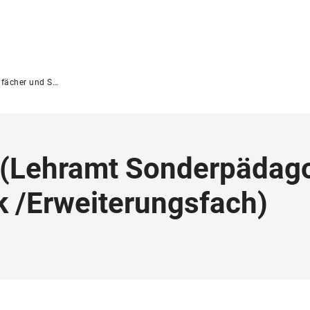
er und Studiengänge
(
Lehramt
Sonderpädago
ik
/
Erweiterungsfach
)