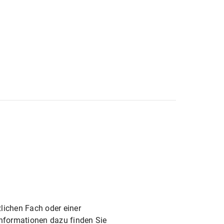
tierung
enpädagogik
für alle Lehrämter an öffentlichen Schulen
ichen Fach oder einer
 Informationen dazu finden Sie